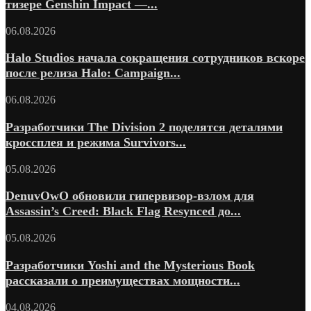
тизере Genshin Impact —...
06.08.2026
Halo Studios начала сокращения сотрудников вскоре
после релиза Halo: Campaign...
06.08.2026
Разработчики The Division 2 поделятся деталями
кроссплея и режима Survivors...
05.08.2026
DenuvOwO обновили гипервизор-взлом для
Assassin’s Creed: Black Flag Resynced до...
05.08.2026
Разработчики Yoshi and the Mysterious Book
рассказали о преимуществах мощности...
04.08.2026