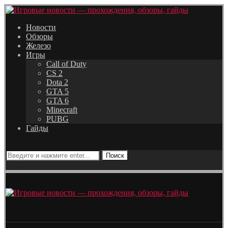
Новости
Обзоры
Железо
Игры
Call of Duty
CS 2
Dota 2
GTA 5
GTA 6
Minecraft
PUBG
Гайды
Поиск