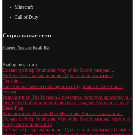
Minecraft
Call of Duty
Социальные сети
Pinterest
Youtube
Email
Rss
Выбор редакции
Новый трейлер Onimusha: Way of the Sword раскрыл...
HoYoverse раскрыла прошлое Одетты в новом тизере
Genshin...
Halo Studios начала сокращения сотрудников вскоре после
релиза...
Разработчики The Division 2 поделятся деталями кроссплея и...
DenuvOwO обновили гипервизор-взлом для Assassin’s Creed:
Black Flag...
Разработчики Yoshi and the Mysterious Book рассказали о...
Новый трейлер Onimusha: Way of the Sword раскрыл мрачную
тайну святилища Киото
HoYoverse раскрыла прошлое Одетты в новом тизере Genshin