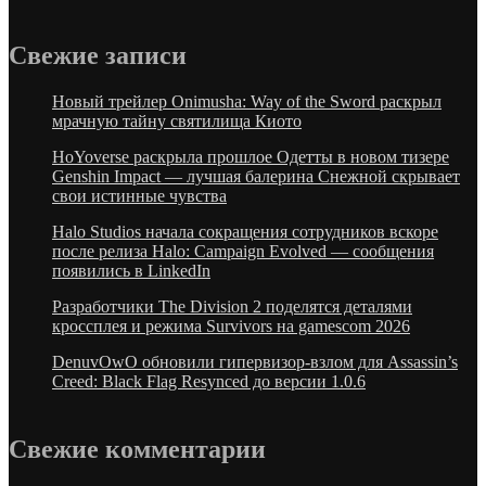
Свежие запиcи
Новый трейлер Onimusha: Way of the Sword раскрыл
мрачную тайну святилища Киото
HoYoverse раскрыла прошлое Одетты в новом тизере
Genshin Impact — лучшая балерина Снежной скрывает
свои истинные чувства
Halo Studios начала сокращения сотрудников вскоре
после релиза Halo: Campaign Evolved — сообщения
появились в LinkedIn
Разработчики The Division 2 поделятся деталями
кроссплея и режима Survivors на gamescom 2026
DenuvOwO обновили гипервизор-взлом для Assassin’s
Creed: Black Flag Resynced до версии 1.0.6
Свежие комментарии