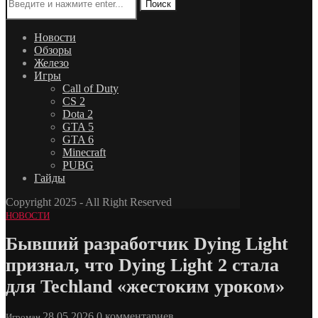
Поиск
Новости
Обзоры
Железо
Игры
Call of Duty
CS 2
Dota 2
GTA 5
GTA 6
Minecraft
PUBG
Гайды
Copyright 2025 - All Right Reserved
НОВОСТИ
Бывший разработчик Dying Light
признал, что Dying Light 2 стала
для Techland «жестоким уроком»
28.05.2026
0 комментариев
Игроман