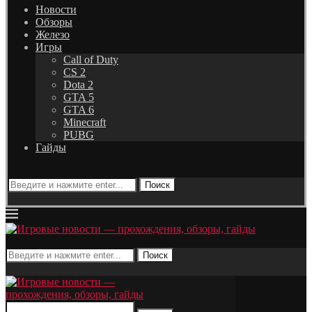
Новости
Обзоры
Железо
Игры
Call of Duty
CS 2
Dota 2
GTA 5
GTA 6
Minecraft
PUBG
Гайды
Поиск
Поиск