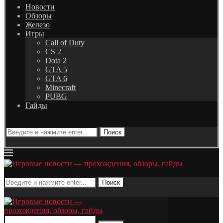
Новости
Обзоры
Железо
Игры
Call of Duty
CS 2
Dota 2
GTA 5
GTA 6
Minecraft
PUBG
Гайды
Поиск
Поиск