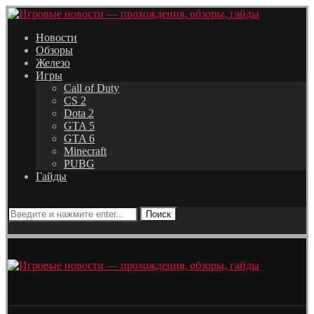
Новости
Обзоры
Железо
Игры
Call of Duty
CS 2
Dota 2
GTA 5
GTA 6
Minecraft
PUBG
Гайды
Поиск