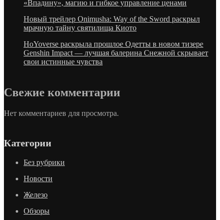
«Впадину», магию и гибкое управление ценами
Новый трейлер Onimusha: Way of the Sword раскрыл
мрачную тайну святилища Киото
HoYoverse раскрыла прошлое Одетты в новом тизере
Genshin Impact — лучшая балерина Снежной скрывает
свои истинные чувства
Свежие комментарии
Нет комментариев для просмотра.
Категории
Без рубрики
Новости
Железо
Обзоры