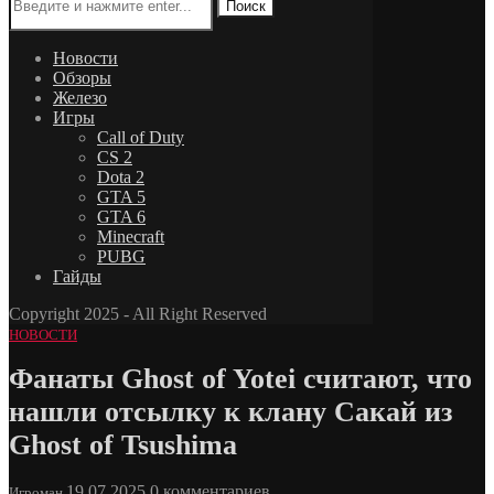
Поиск
Новости
Обзоры
Железо
Игры
Call of Duty
CS 2
Dota 2
GTA 5
GTA 6
Minecraft
PUBG
Гайды
Copyright 2025 - All Right Reserved
НОВОСТИ
Фанаты Ghost of Yotei считают, что
нашли отсылку к клану Сакай из
Ghost of Tsushima
19.07.2025
0 комментариев
Игроман