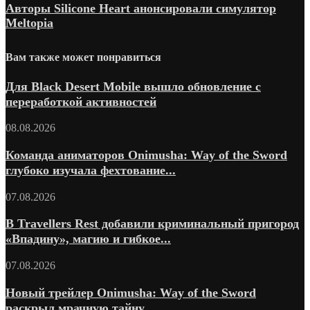
Авторы Silicone Heart анонсировали симулятор
Meltopia
Вам также может понравиться
Для Black Desert Mobile вышло обновление с
переработкой активностей
08.08.2026
Команда аниматоров Onimusha: Way of the Sword
глубоко изучала фехтование...
07.08.2026
В Travellers Rest добавили криминальный пригород
«Впадину», магию и гибкое...
07.08.2026
Новый трейлер Onimusha: Way of the Sword
раскрыл мрачную тайну...