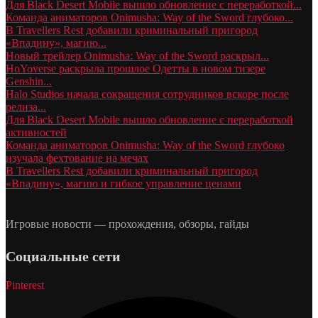
Для Black Desert Mobile вышло обновление с переработкой...
Команда аниматоров Onimusha: Way of the Sword глубоко...
В Travellers Rest добавили криминальный пригород
«Впадину», магию...
Новый трейлер Onimusha: Way of the Sword раскрыл...
HoYoverse раскрыла прошлое Одетты в новом тизере
Genshin...
Halo Studios начала сокращения сотрудников вскоре после
релиза...
Для Black Desert Mobile вышло обновление с переработкой
активностей
Команда аниматоров Onimusha: Way of the Sword глубоко
изучала фехтование на мечах
В Travellers Rest добавили криминальный пригород
«Впадину», магию и гибкое управление ценами
Игровые новости — прохождения, обзоры, гайды
Социальные сети
Pinterest