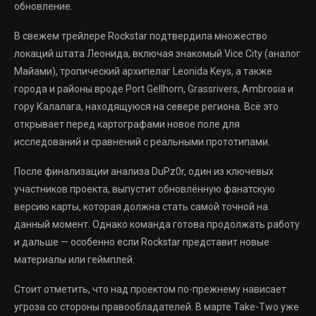
обновление.
В свежем трейлере Rockstar подтвердила множество
локаций штата Леонида, включая знакомый Vice City (аналог
Майами), тропический архипелаг Leonida Keys, а также
города и районы вроде Port Gellhorn, Grassrivers, Ambrosia и
гору Калалага, находящуюся на севере региона. Всё это
открывает перед картографами новое поле для
исследований и сравнений с реальными прототипами.
После финализации анализа DuPz0r, один из ключевых
участников проекта, выпустит обновлённую фанатскую
версию карты, которая должна стать самой точной на
данный момент. Однако команда готова продолжать работу
и дальше — особенно если Rockstar представит новые
материалы или геймплей.
Стоит отметить, что над проектом по-прежнему нависает
угроза со стороны правообладателей. В марте Take-Two уже