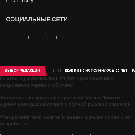
Call of Duty
СОЦИАЛЬНЫЕ СЕТИ
ВЫБОР РЕДАКЦИИ
DEAD RISING ИСПОЛНИЛОСЬ 20 ЛЕТ —
Dead Rising исполнилось 20 лет — разработчики
поздравили серию с юбилеем
Анонсирован мрачный соулслайк Godless Dawn от
одиночного разработчика с полной русской озвучкой
Фан-ремейк Metal Gear Solid вышел в релиз после 3 лет
разработки