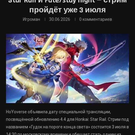
Star Rail и Fate/stay night — стрим
пройдёт уже 3 июля
Игроман
30.06.2026
0 комментариев
HoYoverse объявила дату специальной трансляции,
посвящённой обновлению 4.4 для Honkai: Star Rail. Стрим под
названием «Гудок на пороге конца света» состоится 3 июля в
14:30 по московскому времени и обещает стать одним из