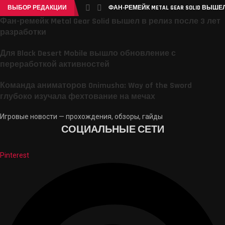
ВЫБОР РЕДАКЦИИ
ФАН-РЕМЕЙК METAL GEAR SOLID ВЫШЕЛ
Фан-ремейк Metal Gear Solid вышел в релиз после 3 лет
разработки
Для Black Desert Mobile вышло обновление с
переработкой активностей
Команда аниматоров Onimusha: Way of the Sword
глубоко изучала фехтование на мечах
Игровые новости — прохождения, обзоры, гайды
СОЦИАЛЬНЫЕ СЕТИ
Pinterest