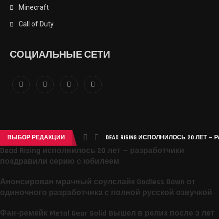
Minecraft
Call of Duty
СОЦИАЛЬНЫЕ СЕТИ
ВЫБОР РЕДАКЦИИ
DEAD RISING ИСПОЛНИЛОСЬ 20 ЛЕТ —
Dead Rising исполнилось 20 лет — разработчики
поздравили серию с юбилеем
Анонсирован мрачный соулслайк Godless Dawn от
одиночного разработчика с полной русской озвучкой
Фан-ремейк Metal Gear Solid вышел в релиз после 3 лет