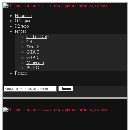
Новости
Обзоры
Железо
Игры
Call of Duty
CS 2
Dota 2
GTA 5
GTA 6
Minecraft
PUBG
Гайды
Поиск