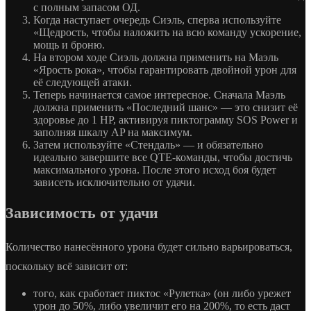
с полным запасом ОД.
Когда наступает очередь Сиэль, сперва используйте
«Щедрость, чтобы наложить на всю команду ускорение,
мощь и броню.
На втором ходе Сиэль должна применить на Маэль
«Ярость рока», чтобы гарантировать двойной урон для
её следующей атаки.
Теперь начинается самое интересное. Сначала Маэль
должна применить «Последний шанс» — это снизит её
здоровье до 1 HP, активируя пиктограмму SOS Power и
заполняя шкалу AP на максимум.
Затем используйте «Стендаль» — и обязательно
идеально завершите все QTE-команды, чтобы достичь
максимального урона. После этого исход боя будет
зависеть исключительно от удачи.
Зависимость от удачи
Количество нанесённого урона будет сильно варьироваться,
поскольку всё зависит от:
того, как сработает пиктос «Рулетка» (он либо урежет
урон до 50%, либо увеличит его на 200%, то есть даст