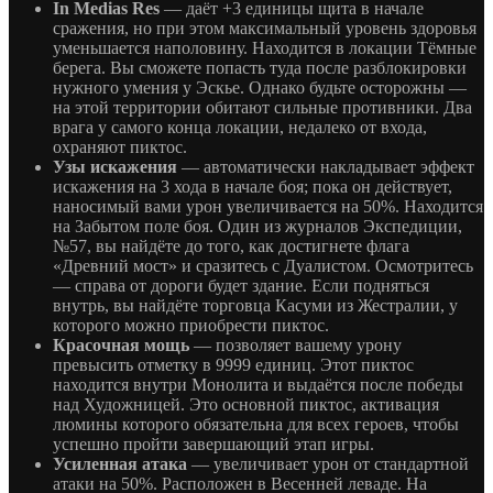
In Medias Res
— даёт +3 единицы щита в начале
сражения, но при этом максимальный уровень здоровья
уменьшается наполовину. Находится в локации Тёмные
берега. Вы сможете попасть туда после разблокировки
нужного умения у Эскье. Однако будьте осторожны —
на этой территории обитают сильные противники. Два
врага у самого конца локации, недалеко от входа,
охраняют пиктос.
Узы искажения
— автоматически накладывает эффект
искажения на 3 хода в начале боя; пока он действует,
наносимый вами урон увеличивается на 50%. Находится
на Забытом поле боя. Один из журналов Экспедиции,
№57, вы найдёте до того, как достигнете флага
«Древний мост» и сразитесь с Дуалистом. Осмотритесь
— справа от дороги будет здание. Если подняться
внутрь, вы найдёте торговца Касуми из Жестралии, у
которого можно приобрести пиктос.
Красочная мощь
— позволяет вашему урону
превысить отметку в 9999 единиц. Этот пиктос
находится внутри Монолита и выдаётся после победы
над Художницей. Это основной пиктос, активация
люмины которого обязательна для всех героев, чтобы
успешно пройти завершающий этап игры.
Усиленная атака
— увеличивает урон от стандартной
атаки на 50%. Расположен в Весенней леваде. На