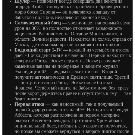
Шулер
— позволяет всегда совершать два действия
подряд. Чтобы заполучить его, победите бродящего по
морю босса Спрона — он появляется к западу от
Забытого поля боя, недалеко от южного входа.
Самоуверенный боец
— увеличивает наносимый вами
урон на 30%, но полностью отключает возможность
исцеления. Расположен на Острове Многоликого, в
области Долины радости. Находится на холме, справа от
Маски, где несколько врагов охраняют этот пиктос.
Бодрящий старт I–IV
— каждый из четырёх пиктосов
даёт +1 очко действия в начале боя. Первый находится к
северу от Гнезда Эскье: верхом на Эскье разрушьте
каменные завалы на побережье и найдите журнал
Экспедиции 62 — рядом и лежит пиктос. Второй
получите автоматически в Древнем святилище. Третий
— по пути назад из Гнезда Эскье после битвы с
Франсуа. Четвёртый ищите на Забытом поле боя: сразу
после ворот держитесь правее и спуститесь в яму — там
будет пиктос.
Первая атака
— как наносимый, так и получаемый
первый удар усиливаются на 50%. Находится в Пещере
Аббаста, которая расположена на первом материке
рядом с Весенней левадой. Противник Хром-аббаст —
опциональный босс, победить его сразу не получится,
но позже вы сможете вернуться и забрать пиктос после