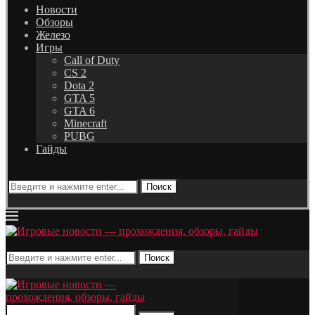
Новости
Обзоры
Железо
Игры
Call of Duty
CS 2
Dota 2
GTA 5
GTA 6
Minecraft
PUBG
Гайды
Поиск
Поиск