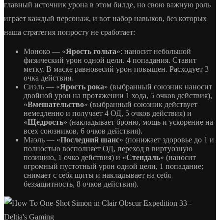
главный источник урона в этом билде, но свою важную роль
играет каждый персонаж, и вот набор навыков, без которых
наша стратегия попросту не сработает:
Моноко — «
Ярость гольта
»: наносит небольшой
физический урон одной цели. 4 попадания. Ставит
метку. В маске равновесий урон повышен. Расходует 3
очка действия.
Сиэль — «
Ярость рока
» (выбранный союзник наносит
двойной урон на протяжении 1 хода, 5 очков действия),
«
Вмешательство
» (выбранный союзник действует
немедленно и получает 4 ОД, 5 очков действия) и
«
Щедрость
» (накладывает броню, мощь и ускорение на
всех союзников, 6 очков действия).
Маэль — «
Последний шанс
» (понижает здоровье до 1 и
полностью восполняет ОД, переход в виртуозную
позицию, 1 очко действия) и «
Стендаль
» (наносит
огромный пустотный урон одной цели, 1 попадание;
снимает с себя щиты и накладывает на себя
беззащитность, 8 очков действия).