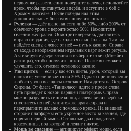
первом же разветвлении поверните налево, используйте
крюк, чтобы притянуться вперёд, и вступите в бой с
Хромом-ланселье. После победы над этим
дополнительным боссом вы получите пиктос.
Рулетка
— даёт шанс нанести либо 50%, либо 200% от
обычного урона с вероятностью 50%. Находится в
селении жестралей. Осмотрите деревню, двигайтесь
вправо от здания, где находится офис Гольгры. Там вы
найдёте сцену, а левее от неё — путь к казино. Справа
от входа с изображением игральных карт лежит ретушь.
Активируйте дверь казино и выберите ответ (Мне без
разницы), чтобы получить пиктос. Позже вы сможете
улучшить его, отыскав летающее казино.
Узы щитов
— если у вас есть щиты, урон, который вы
наносите, увеличивается на 30%. Однако при получении
любого урона все щиты исчезают. Находится на Острове
Сирены. От флага «Танцкласс» идите в проём слева,
путь приведёт к новой парящей платформе. Справа
можно разрушить синие корни, а слева висит верёвка —
спуститесь по ней, уничтожьте врага справа и
перепрыгните дальше с помощью крюка. На внешней
стороне платформы есть укромное место за камнем, где
спрятан первый замок. Остальные два находятся у
красочницы, под которой и лежит пиктос.
Мощь во спасение
— активирует эффект мощи, если