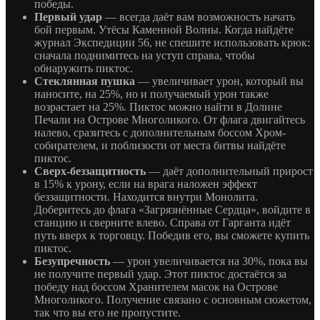
победы.
Первый удар
— всегда даёт вам возможность начать
бой первым. Утёсы Каменной Волны. Когда найдёте
журнал Экспедиции 56, не спешите использовать крюк:
сначала поднимитесь на уступ справа, чтобы
обнаружить пиктос.
Стеклянная пушка
— увеличивает урон, который вы
наносите, на 25%, но и получаемый урон также
возрастает на 25%. Пиктос можно найти в Долине
Печали на Острове Многоликого. От флага двигайтесь
налево, сразитесь с дополнительным боссом Хром-
собирателем, и поблизости от места битвы найдёте
пиктос.
Сверх-беззащитность
— даёт дополнительный прирост
в 15% к урону, если на врага наложен эффект
беззащитности. Находится внутри Монолита.
Доберитесь до флага «Загрязнённые Сердца», войдите в
станцию и сверните влево. Справа от Гарганта идёт
путь вверх к торговцу. Победив его, вы сможете купить
пиктос.
Безупречность
— урон увеличивается на 30%, пока вы
не получите первый удар. Этот пиктос достаётся за
победу над боссом Хранителем масок на Острове
Многоликого. Получение связано с основным сюжетом,
так что вы его не пропустите.