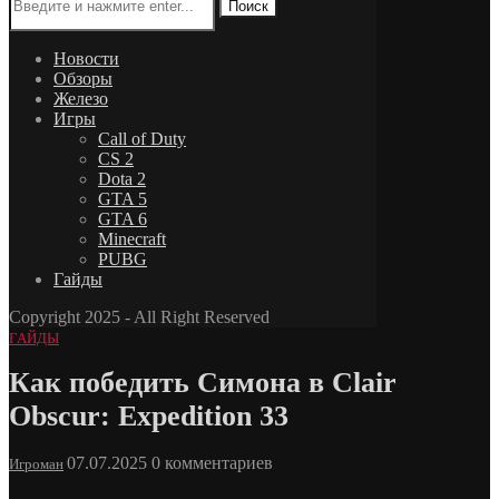
Поиск
Новости
Обзоры
Железо
Игры
Call of Duty
CS 2
Dota 2
GTA 5
GTA 6
Minecraft
PUBG
Гайды
Copyright 2025 - All Right Reserved
ГАЙДЫ
Как победить Симона в Clair
Obscur: Expedition 33
07.07.2025
0 комментариев
Игроман