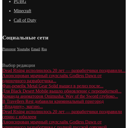
PUBG
Minecraft
Call of Duty
Социальные сети
Pinterest
Youtube
Email
Rss
Выбор редакции
Dead Rising исполнилось 20 лет — разработчики поздравили...
Анонсирован мрачный соулслайк Godless Dawn от
одиночного разработчика...
Фан-ремейк Metal Gear Solid вышел в релиз после...
Для Black Desert Mobile вышло обновление с переработкой...
Команда аниматоров Onimusha: Way of the Sword глубоко...
В Travellers Rest добавили криминальный пригород
«Впадину», магию...
Dead Rising исполнилось 20 лет — разработчики поздравили
серию с юбилеем
Анонсирован мрачный соулслайк Godless Dawn от
одиночного разработчика с полной русской озвучкой