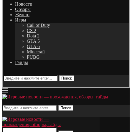
Новости
Обзоры
Железо
Игры
Call of Duty
CS 2
Dota 2
GTA 5
GTA 6
Minecraft
PUBG
Гайды
Поиск
Поиск