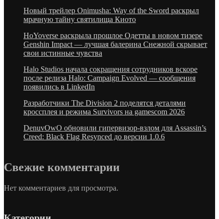
Новый трейлер Onimusha: Way of the Sword раскрыл
мрачную тайну святилища Киото
HoYoverse раскрыла прошлое Одетты в новом тизере
Genshin Impact — лучшая балерина Снежной скрывает
свои истинные чувства
Halo Studios начала сокращения сотрудников вскоре
после релиза Halo: Campaign Evolved — сообщения
появились в LinkedIn
Разработчики The Division 2 поделятся деталями
кроссплея и режима Survivors на gamescom 2026
DenuvOwO обновили гипервизор-взлом для Assassin’s
Creed: Black Flag Resynced до версии 1.0.6
Свежие комментарии
Нет комментариев для просмотра.
Категории