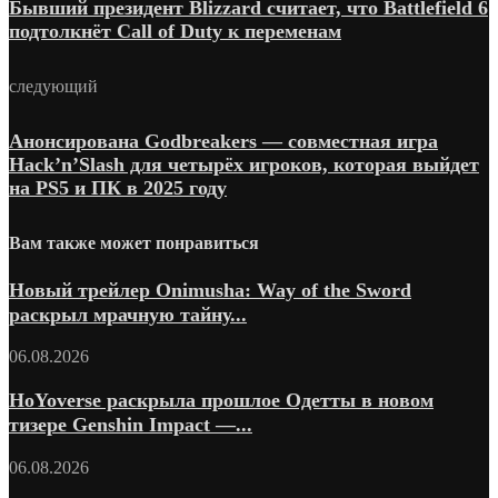
Бывший президент Blizzard считает, что Battlefield 6
подтолкнёт Call of Duty к переменам
следующий
Анонсирована Godbreakers — совместная игра
Hack’n’Slash для четырёх игроков, которая выйдет
на PS5 и ПК в 2025 году
Вам также может понравиться
Новый трейлер Onimusha: Way of the Sword
раскрыл мрачную тайну...
06.08.2026
HoYoverse раскрыла прошлое Одетты в новом
тизере Genshin Impact —...
06.08.2026