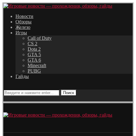
Новости
Обзоры
Железо
Игры
Call of Duty
CS 2
Dota 2
GTA 5
GTA 6
Minecraft
PUBG
Гайды
Поиск