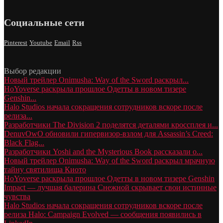
Социальные сети
Pinterest
Youtube
Email
Rss
Выбор редакции
Новый трейлер Onimusha: Way of the Sword раскрыл...
HoYoverse раскрыла прошлое Одетты в новом тизере
Genshin...
Halo Studios начала сокращения сотрудников вскоре после
релиза...
Разработчики The Division 2 поделятся деталями кроссплея и...
DenuvOwO обновили гипервизор-взлом для Assassin’s Creed:
Black Flag...
Разработчики Yoshi and the Mysterious Book рассказали о...
Новый трейлер Onimusha: Way of the Sword раскрыл мрачную
тайну святилища Киото
HoYoverse раскрыла прошлое Одетты в новом тизере Genshin
Impact — лучшая балерина Снежной скрывает свои истинные
чувства
Halo Studios начала сокращения сотрудников вскоре после
релиза Halo: Campaign Evolved — сообщения появились в