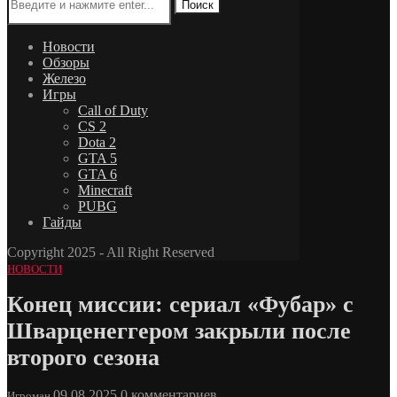
Поиск
Новости
Обзоры
Железо
Игры
Call of Duty
CS 2
Dota 2
GTA 5
GTA 6
Minecraft
PUBG
Гайды
Copyright 2025 - All Right Reserved
НОВОСТИ
Конец миссии: сериал «Фубар» с
Шварценеггером закрыли после
второго сезона
09.08.2025
0 комментариев
Игроман