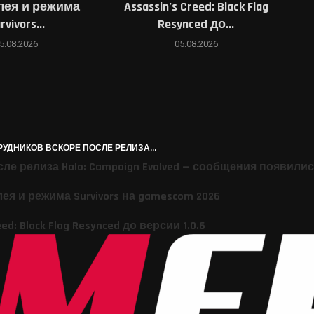
лея и режима
Assassin’s Creed: Black Flag
rvivors...
Resynced до...
5.08.2026
05.08.2026
РУДНИКОВ ВСКОРЕ ПОСЛЕ РЕЛИЗА...
ле релиза Halo: Campaign Evolved — сообщения появились
ея и режима Survivors на gamescom 2026
: Black Flag Resynced до версии 1.0.6