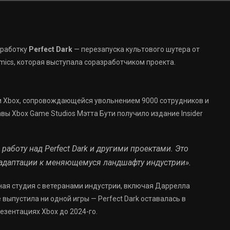
азработку
Perfect Dark
— перезапуска культового шутера от
amics, которая выступала соразработчиком проекта.
и Xbox, сопровождающейся увольнением 9000 сотрудников и
вы Xbox Game Studios Мэтта Бути получило издание Insider
 работу над Perfect Dark и другими проектами. Это
 адаптации к меняющемуся ландшафту индустрии».
озная студия с ветеранами индустрии, включая Даррелла
е выпустила ни одной игры — Perfect Dark оставалась в
езентациях Xbox до 2024-го.