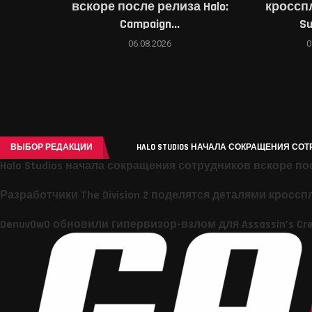
вскоре после релиза Halo:
кроссп
Campaign...
Su
06.08.2026
0
ВЫБОР РЕДАКЦИИ
HALO STUDIOS НАЧАЛА СОКРАЩЕНИЯ СОТ
Halo Studios начала сокращения сотрудников вскоре пос
Разработчики The Division 2 поделятся деталями кросспл
DenuvOwO обновили гипервизор-взлом для Assassin’s Creed