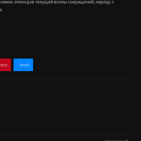
громких эпизодов текущей волны сокращений, наряду с
e.
erest
Email