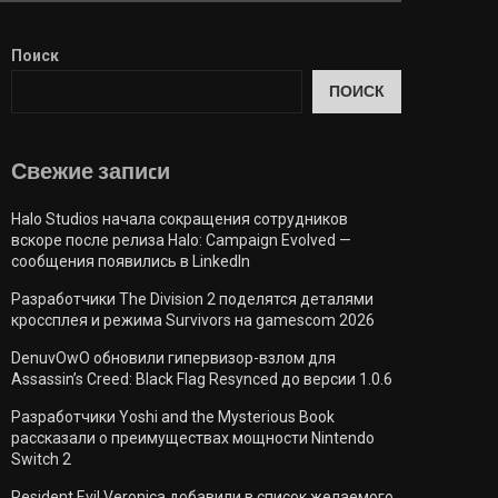
Поиск
ПОИСК
Свежие запиcи
Halo Studios начала сокращения сотрудников
вскоре после релиза Halo: Campaign Evolved —
сообщения появились в LinkedIn
Разработчики The Division 2 поделятся деталями
кроссплея и режима Survivors на gamescom 2026
DenuvOwO обновили гипервизор-взлом для
Assassin’s Creed: Black Flag Resynced до версии 1.0.6
Разработчики Yoshi and the Mysterious Book
рассказали о преимуществах мощности Nintendo
Switch 2
Resident Evil Veronica добавили в список желаемого