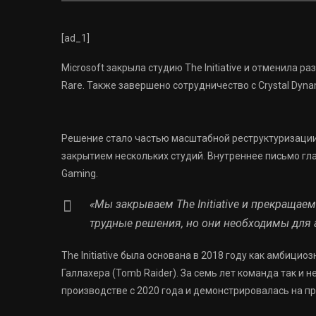
[ad_1]
Microsoft закрыла студию The Initiative и отменила р
Rare. Также завершено сотрудничество с Crystal Dyn
Решение стало частью масштабной реструктуризаци
закрытием нескольких студий. Внутреннее письмо гла
Gaming.
«Мы закрываем The Initiative и прекращаем
трудные решения, но они необходимы для
The Initiative была основана в 2018 году как амбици
Галлахера (Tomb Raider). За семь лет команда так и н
производстве с 2020 года и демонстрировалась на пр