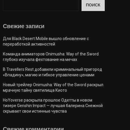
ПОИСК
Свежие запиcи
Для Black Desert Mobile вышло обновление с
переработкой активностей
Команда аниматоров Onimusha: Way of the Sword
глубоко изучала фехтование на мечах
В Travellers Rest добавили криминальный пригород
«Впадину», магию и гибкое управление ценами
Новый трейлер Onimusha: Way of the Sword раскрыл
мрачную тайну святилища Киото
HoYoverse раскрыла прошлое Одетты в новом
тизере Genshin Impact — лучшая балерина Снежной
скрывает свои истинные чувства
Свежие комментарии