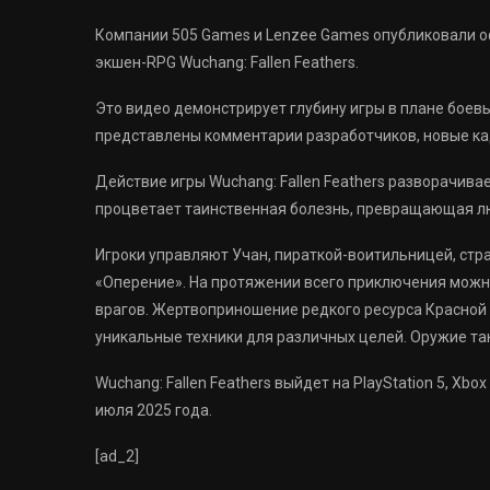
Компании 505 Games и Lenzee Games опубликовали о
экшен-RPG Wuchang: Fallen Feathers.
Это видео демонстрирует глубину игры в плане боевы
представлены комментарии разработчиков, новые кад
Действие игры Wuchang: Fallen Feathers разворачивае
процветает таинственная болезнь, превращающая л
Игроки управляют Учан, пираткой-воитильницей, стр
«Оперение». На протяжении всего приключения можн
врагов. Жертвоприношение редкого ресурса Красной 
уникальные техники для различных целей. Оружие т
Wuchang: Fallen Feathers выйдет на PlayStation 5, Xbox 
июля 2025 года.
[ad_2]