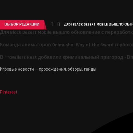
ВЫБОР РЕДАКЦИИ
ДЛЯ BLACK DESERT MOBILE ВЫШЛО ОБ
Для Black Desert Mobile вышло обновление с переработ
Команда аниматоров Onimusha: Way of the Sword глубок
В Travellers Rest добавили криминальный пригород «В
Игровые новости — прохождения, обзоры, гайды
Pinterest