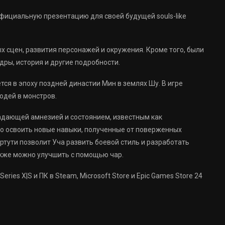
фициальную презентацию для своей будущей souls-like
х сцен, развития персонажей и окружения. Кроме того, были
ры, история и другие подробности.
тся в эпоху поздней династии Мин в землях Шу. В игре
юдей в монстров.
адающей амнезией и состоянием, известным как
о освоить новые навыки, полученные от поверженных
ртути позволит Уча развить боевой стиль и разработать
акже можно улучшить с помощью чар.
Series X|S и ПК в Steam, Microsoft Store и Epic Games Store 24