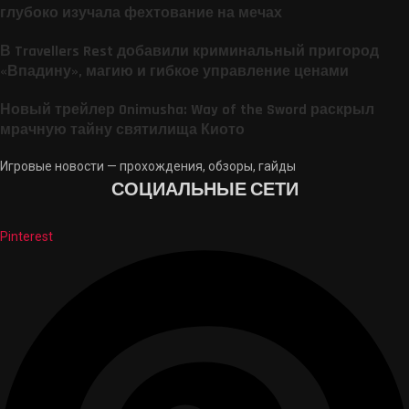
глубоко изучала фехтование на мечах
В Travellers Rest добавили криминальный пригород
«Впадину», магию и гибкое управление ценами
Новый трейлер Onimusha: Way of the Sword раскрыл
мрачную тайну святилища Киото
Игровые новости — прохождения, обзоры, гайды
СОЦИАЛЬНЫЕ СЕТИ
Pinterest