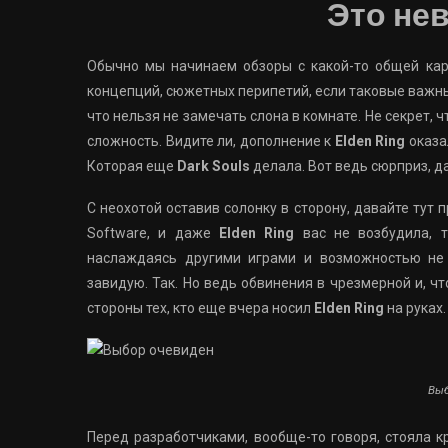
Это не
Обычно мы начинаем обзоры с какой-то общей кар
концепций, сюжетных перипетий, если таковые важн
что нельзя не замечать слона в комнате. Не секрет,
сложность. Видите ли, дополнение к
Elden Ring
оказа
Которая еще
Dark Souls
делала. Вот ведь сюрприз, д
С неохотой оставив солонку в сторону, давайте тут
Software, и даже
Elden Ring
вас не возбудила, т
наслаждаясь другими играми и возможностью не 
завидую. Так. Но ведь обвинения в чрезмерной и, ч
стороны тех, кто еще вчера носил
Elden Ring
на руках.
Выб
Перед разработчиками, вообще-то говоря, стояла 