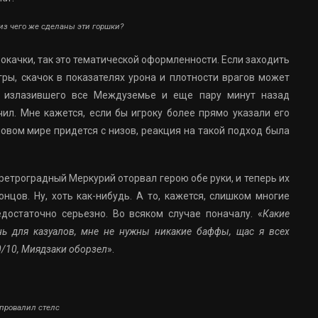
, из чего же сделаны эти горшки?
прокачки, так это тематической оформленности. Если заходить
ры, скачок в показателях урона и плотности врагов может
 излазившего все Междуземье и еще пару минут назад
чил. Мне кажется, если бы игроку более прямо указали его
новом мире придется с низов, реакция на такой подход была
 ретроградный Меркурий оторвал герою обе руки, и теперь их
нцов. Ну, хоть как-нибудь. А то, кажется, слишком многие
достаточно серьезно. Во всяком случае поначалу. «
Какие
ень для казуалов, мне не нужны никакие баффы, щас я всех
0/10, Миядзаки оборзел
».
 провалил стелс