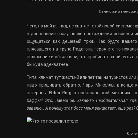
Из чего же, из чего же
Чего, на мой взгляд, не хватает этой новой системе 
в дополнение сразу после прохождения основной иг
ощущаться как дешевый трюк. Как будто вашего
плясавшего на трупе Радагона героя кто-то покале
положение и объясняли, что пробивать свой путь в 
бы куда адекватнее.
Типа, климат тут жесткий влияет так на туристов или
надо пришивать обратно. Чары Микеллы, в конце ко
ветераны
Elden Ring
относятся к этой механике не
баффы? Это, наверное, какая-то необязательная хр
завалю… А почему этот босс меня ваншотает, еще раз? 
Кто-то