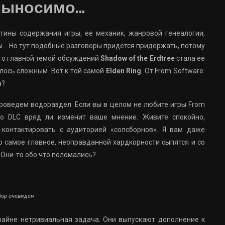
выносимо…
тины содержания игры, ее механик, жанровой генеалогии,
ы… Но тут подобные разговоры придется придержать, потому
 что главной темой обсуждений
Shadow of the Erdtree
стала ее
лось сложным. Вот к той самой
Elden Ring
. От From Software.
а?
 проведем водораздел. Если вы в целом не любите игры From
о DLC вряд ли изменит ваше мнение. Живите спокойно,
контактировать с аудиторией «солсборнов». Я вам даже
то самое главное, неоправданной хардкорности сыпятся и со
 Они-то обо что поломались?
ор очевиден
крайне нетривиальная задача. Они выпускают дополнение к