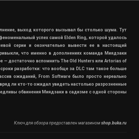
олнение, выход которого вызывал бы столько шума. Тут
феноменальный успех самой Elden Ring, которой удалось
евой серии и окончательно вывести ее в настоящий
привыкли, что именно в дополнениях команда Миядзаки
 — достаточно вспомнить The Old Hunters или Artorias of
и сроки разработки: что вообще за DLC там такое больше
ссив ожиданий, From Software было просто нереально
о вряд ли кто-то ожидал увидеть настолько разрозненные
ведливы обвинения Миядзаки в садизме с одной стороны
Ключ для обзора предоставлен магазином
shop.buka.ru