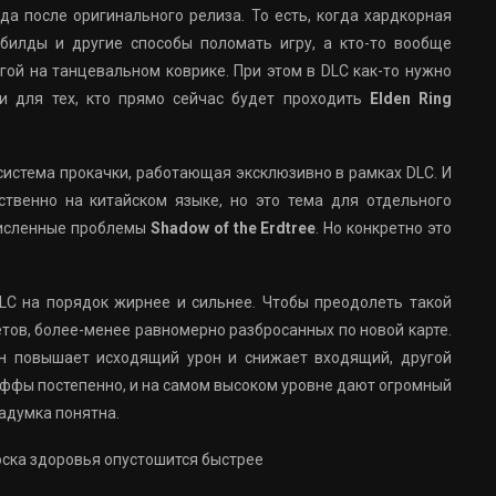
ода после оригинального релиза. То есть, когда хардкорная
илды и другие способы поломать игру, а кто-то вообще
ой на танцевальном коврике. При этом в DLC как-то нужно
и для тех, кто прямо сейчас будет проходить
Elden Ring
система прокачки, работающая эксклюзивно в рамках DLC. И
ственно на китайском языке, но это тема для отдельного
очисленные проблемы
Shadow of the Erdtree
. Но конкретно это
LC на порядок жирнее и сильнее. Чтобы преодолеть такой
тов, более-менее равномерно разбросанных по новой карте.
н повышает исходящий урон и снижает входящий, другой
аффы постепенно, и на самом высоком уровне дают огромный
адумка понятна.