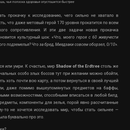
ешь, чья полоска здоровья опустошится быстрее
ть прокачку к исследованию, чего сильно не хватало в
ть, что даже метовый герой 170 уровня прокатится по всем
ого сопротивления. И эти две задачи новая прокачка
новится культурный шок: «
Что, моего героя с 60 живучести
ого подземелья? Что за бред, Миядзаки совсем оборзел, 0/10
».
ся или умри. К счастью, мир
Shadow of the Erdtree
столь же
ачальных особо злых боссов тут при желании можно обойти,
ть хоть почти всю карту, а потом вернуться в своей лучшей
ли, даже помимо вышеупомянутых предметов на баффы,
ными возможностями, способными вписаться в любой билд.
редметы, компоненты для зелья, порой явно рассчитанные
у-то не хочется исследовать мир, чтобы стать сильнее —
ыла буквально про это.