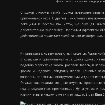
Даже в таких случаях не всегда угада
С одной стороны такой подход позволяет привяза
оригинальной игре. С другой — исключает возможнос
локациям и боссам как каток, не ощущая никак
действительно выполняет. Побочным эффектом ста
действительно ваншотает какой-то черт из опциональн
И привыкать к новым правилам придется. Адаптируй
открыт, как и оригинальная игра. Даже одного из н
подобно Маргиту из Замка Грозовой Завесы, и излази
форме и надавать обидчику люлей. Теневые зем
завалены полезными инструментами и дополнитель
Оружие, заклинания, мощные амулеты, крафтовые п
под определенных противников… Ну, а уж если ком
извините, вы в какую-то не ту игру зашли.
Elden Ring
б