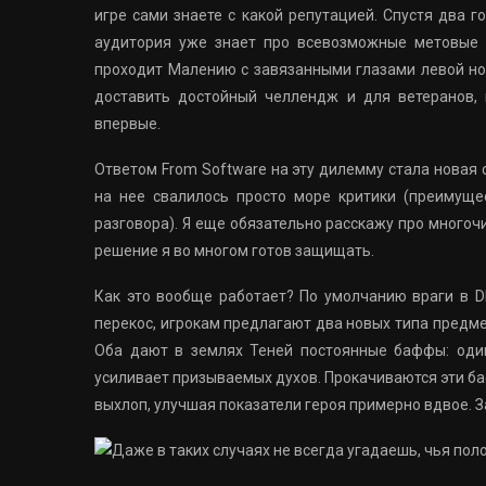
игре сами знаете с какой репутацией. Спустя два г
аудитория уже знает про всевозможные метовые б
проходит Малению с завязанными глазами левой ног
доставить достойный челлендж и для ветеранов, 
впервые.
Ответом From Software на эту дилемму стала новая 
на нее свалилось просто море критики (преимуще
разговора). Я еще обязательно расскажу про мног
решение я во многом готов защищать.
Как это вообще работает? По умолчанию враги в D
перекос, игрокам предлагают два новых типа предме
Оба дают в землях Теней постоянные баффы: оди
усиливает призываемых духов. Прокачиваются эти б
выхлоп, улучшая показатели героя примерно вдвое. З