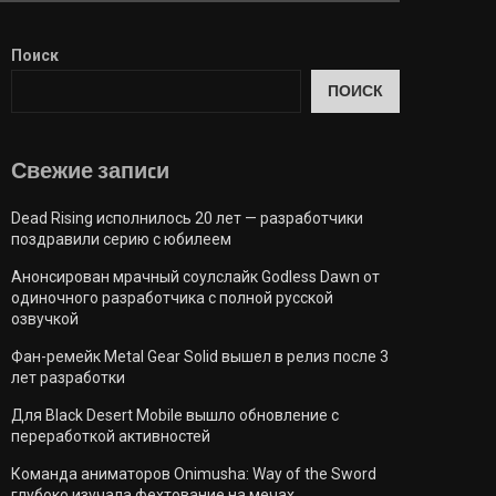
Поиск
ПОИСК
Свежие запиcи
Dead Rising исполнилось 20 лет — разработчики
поздравили серию с юбилеем
Анонсирован мрачный соулслайк Godless Dawn от
одиночного разработчика с полной русской
озвучкой
Фан-ремейк Metal Gear Solid вышел в релиз после 3
лет разработки
Для Black Desert Mobile вышло обновление с
переработкой активностей
Команда аниматоров Onimusha: Way of the Sword
глубоко изучала фехтование на мечах