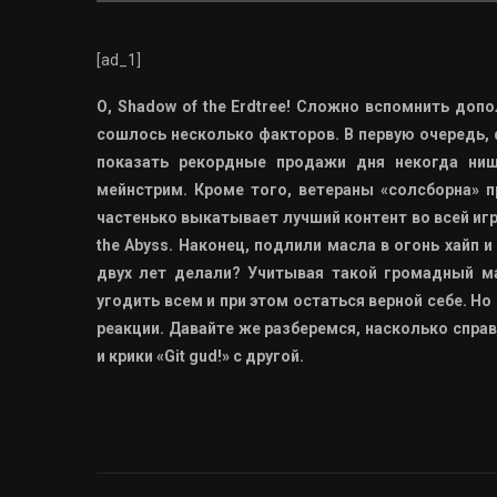
[ad_1]
О, Shadow of the Erdtree! Сложно вспомнить доп
сошлось несколько факторов. В первую очередь, 
показать рекордные продажи дня некогда ниш
мейнстрим. Кроме того, ветераны «солсборна» 
частенько выкатывает лучший контент во всей игре
the Abyss. Наконец, подлили масла в огонь хайп 
двух лет делали? Учитывая такой громадный ма
угодить всем и при этом остаться верной себе. Н
реакции. Давайте же разберемся, насколько спра
и крики «Git gud!» с другой.