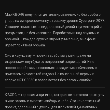
Мир KIBORG получился детализированным, но без особого
упора на суперсовременную графику уровня Cyberpunk 2077.
Локации приятные на вид, классный дизайн аугментаций и
предметов, но без излишков. Поработали и над звуками и
музыкой — каждое оружие звучит уникально, а на фоне
играет приятная музыка.
Оно и к лучшему — проект заработал у меня даже на
стареньком ноутбуке со встроенной видеокартой. И не
просто заработал, а позволил насладиться геймплеем с
приемлемой частотой кадров. На консольной версии и
сборке с RTX 3060 и вовсе летает без лагов и ошибок.
KIBORG — хорошая инди-игра, которая не пытается прыгнуть
выше головы и схватить звёзды с неба. Это качественный
проект, сделанный с душой, для любителей динамичных