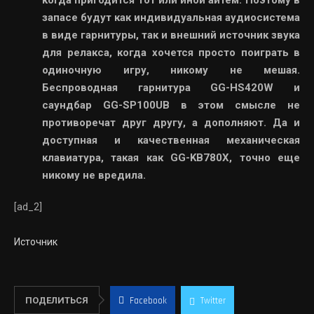
когда пригодится тот или иной айтем. Поэтому в
запасе будут как индивидуальная аудиосистема
в виде гарнитуры, так и внешний источник звука
для релакса, когда хочется просто поиграть в
одиночную игру, никому не мешая.
Беспроводная гарнитура GG-HS420W и
саундбар GG-SP100UB в этом смысле не
противоречат друг другу, а дополняют. Да и
доступная и качественная механическая
клавиатура, такая как GG-KB780X, точно еще
никому не вредила.
[ad_2]
Источник
ПОДЕЛИТЬСЯ
Facebook
Twitter