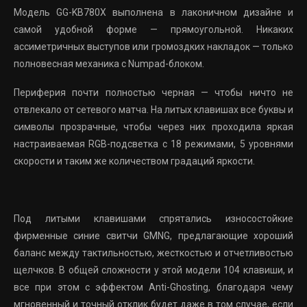
Модель
GG-KB780X
выполнена в лаконичном дизайне и
самой удобной форме — прямоугольной. Никаких
ассиметричных выступов или громоздких накладок — только
полновесная механика с Numpad-блоком.
Периферия почти полностью черная — чтобы ничто не
отвлекало от сетевого матча. На литых клавишах все буквы и
символы прозрачные, чтобы через них проходила яркая
настраиваемая RGB-подсветка с 18 режимами, 5 уровнями
скорости и таким же количеством градаций яркости.
Под литыми клавишами спрятались износостойкие
фирменные синие свитчи GMNG, предлагающие хороший
баланс между тактильностью, жесткостью и отчетливостью
щелчков. В общей сложности у этой модели 104 клавиши, и
все при этом с эффектом Anti-Ghosting, благодаря чему
мгновенный и точный отклик будет даже в том случае, если