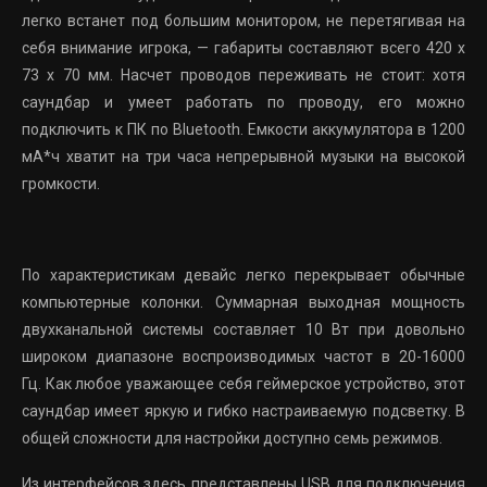
легко встанет под большим монитором, не перетягивая на
себя внимание игрока, — габариты составляют всего 420 х
73 х 70 мм. Насчет проводов переживать не стоит: хотя
саундбар и умеет работать по проводу, его можно
подключить к ПК по Bluetooth. Емкости аккумулятора в 1200
мА*ч хватит на три часа непрерывной музыки на высокой
громкости.
По характеристикам девайс легко перекрывает обычные
компьютерные колонки. Суммарная выходная мощность
двухканальной системы составляет 10 Вт при довольно
широком диапазоне воспроизводимых частот в 20-16000
Гц.
Как любое уважающее себя геймерское устройство, этот
саундбар имеет яркую и гибко настраиваемую подсветку. В
общей сложности для настройки доступно семь режимов.
Из интерфейсов здесь представлены USB для подключения