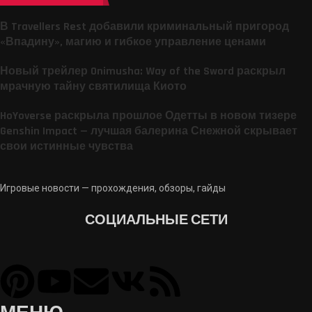
В Travellers Rest добавили криминальный пригород
«Впадину», магию и гибкое управление ценами
Новый трейлер Onimusha: Way of the Sword раскрыл
мрачную тайну святилища Киото
HoYoverse раскрыла прошлое Одетты в новом тизере
Genshin Impact — лучшая балерина Снежной скрывает
свои истинные чувства
Игровые новости — прохождения, обзоры, гайды
СОЦИАЛЬНЫЕ СЕТИ