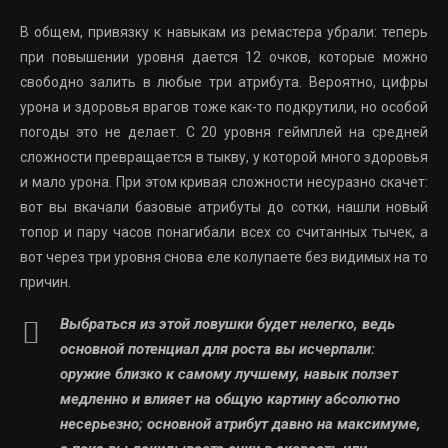
В общем, привязку к навыкам из ремастера убрали: теперь
при повышении уровня дается 12 очков, которые можно
свободно залить в любые три атрибута. Вероятно, цифры
урона и здоровья врагов тоже как-то подкрутили, но особой
погоды это не делает. С 20 уровня геймплей на средней
сложности превращается в тыкву, у которой много здоровья
и мало урона. При этом кривая сложности несуразно скачет:
вот вы вкачали базовые атрибуты до сотки, нашли новый
топор и пару часов понагибали всех со считанных тычек, а
вот через три уровня снова еле колупаете без видимых на то
причин.
Выбраться из этой ловушки будет нелегко, ведь
основной потенциал для роста вы исчерпали:
оружие близко к самому лучшему, навык ползет
медленно и влияет на общую картину абсолютно
несерьезно; основной атрибут давно на максимуме,