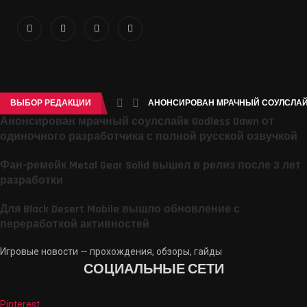
ВЫБОР РЕДАКЦИИ
АНОНСИРОВАН МРАЧНЫЙ СОУЛСЛАЙК 
Анонсирован мрачный соулслайк Godless Dawn от
одиночного разработчика с полной русской озвучкой
Фан-ремейк Metal Gear Solid вышел в релиз после 3 лет
разработки
Для Black Desert Mobile вышло обновление с
переработкой активностей
Игровые новости — прохождения, обзоры, гайды
СОЦИАЛЬНЫЕ СЕТИ
Pinterest