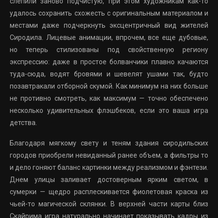
слепили заново подчистую, при этом художникам как-то
удалось сохранить схожесть с оригинальным материалом и
местами даже подчеркнуть эксцентричный вид жителей
Сиродила. Лицевые анимации, впрочем, все еще дубовые,
но теперь стилизованы под свойственную региону
экспрессию: даже в простое болванчики плавно качаются
туда-сюда, водят бровями и шевелят ушами так, будто
позавтракали отборной скумой. Как минимум на них больше
не противно смотреть, как максимум — точно обеспечено
несколько удивительных флэшбеков, если это ваша игра
детства.
Благодаря мягкому свету и теням здания сиродильских
городов приобрели невиданный ранее объем, а фильтры то
и дело гоняют баланс картинки между реализмом и фэнтези.
Днем улицы заливает достоверным ярким светом, в
сумерки — щедро расплескивается фиолетовая краска из
чьей-то магической склянки.
В верхней части карты близ
Скайрима игра натурально начинает показывать кадры из