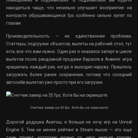
помещениях и подземельях. В подземельях вы будете
находиться чаще, что несильно улучшает восприятие: на
контрасте обрушивающиеся fps особенно сильно лупят по
глазам.
Производительность — не единственная проблема.
Статтеры, подгрузки объектов, вылеты на рабочий стол, тут
есть все что вам нужно. Один раз я оказался заперт в цикле
вылетов после рандомной продажи барахла в Анвиле: игра
крашилась каждый раз, когда я выходил наружу. Пришлось
загружать более ранее сохранение, потому что соседний
автосейв вылетал уже просто при его загрузке.
Счетчик замер на 35 fps. Хотя бы на скриншоте
Дорогой дедушка Акатош, я больше не хочу игр на Unreal
Engine 5. Тем не менее рейтинг в Steam высок — это еще
один проект, которому можно то, чего нельзя другим.