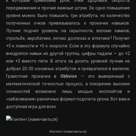
к которым привязаны урон, очки здоровья, скорость
передвижения и прочие важные штуки. За одно повышение
уровня можно было повысить три атрибута, но количество
полученных очков привязывалось к прокачке навыков.
Лучник поднял уровень на скрытности, взломе замков,
стрельбе, акробатике, легких доспехах и атлетике? Получит
+5 к ловкости и +5 к скорости. Если в эту формулу случайно
внедрялся навык из другой группы, цифры падали — до +2
или +3 вместо пяти. В итоге за десять уровней лучник не
добрал 20-30 основных атрибутов и превратился в валенок.
Грамотная прокачка в
Oblivion
— это выверенный с
математической точностью процесс, а покорение высоких
сложностей возможно лишь мощью эксплойтов и
«забагивания» различных формул подсчета урона. Вот вам и
доступная игра для всех.
Контент (намечаеться)