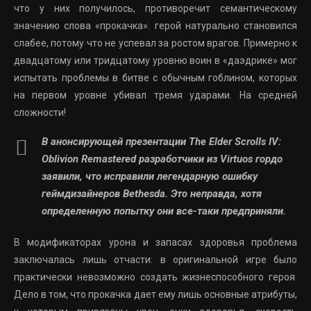
что у них получилось, противоречит семантическому
значению слова «прокачка»: герой натурально становился
слабее, потому что не успевал за ростом врагов. Примерно к
двадцатому или тридцатому уровню воин в «даэдрике» мог
испытать проблемы в битве с обычным гоблином, которых
на первом уровне убивал тремя ударами. На средней
сложности!
В анонсирующей презентации The Elder Scrolls IV:
Oblivion Remastered разработчики из Virtuos гордо
заявили, что исправили легендарную ошибку
геймдизайнеров Bethesda. Это неправда, хотя
определенную попытку они все-таки предприняли.
В модификаторах урона и запасах здоровья проблема
заключалась лишь отчасти: в оригинальной игре было
практически невозможно создать жизнеспособного героя.
Дело в том, что прокачка дает ему лишь основные атрибуты,