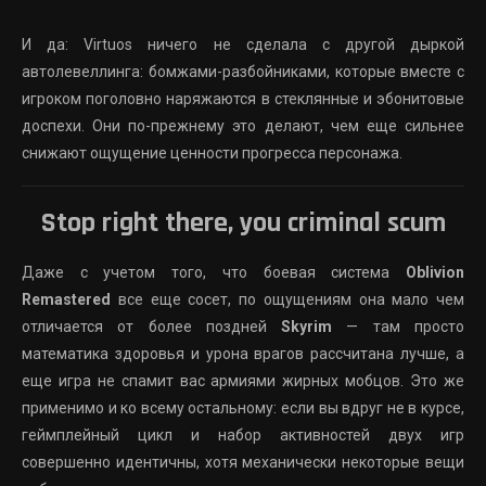
И да: Virtuos ничего не сделала с другой дыркой
автолевеллинга: бомжами-разбойниками, которые вместе с
игроком поголовно наряжаются в стеклянные и эбонитовые
доспехи. Они по-прежнему это делают, чем еще сильнее
снижают ощущение ценности прогресса персонажа.
Stop right there, you criminal scum
Даже с учетом того, что боевая система
Oblivion
Remastered
все еще сосет, по ощущениям она мало чем
отличается от более поздней
Skyrim
— там просто
математика здоровья и урона врагов рассчитана лучше, а
еще игра не спамит вас армиями жирных мобцов. Это же
применимо и ко всему остальному: если вы вдруг не в курсе,
геймплейный цикл и набор активностей двух игр
совершенно идентичны, хотя механически некоторые вещи