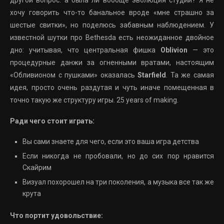
другой вопрос: а была ли вообще эволюция студии? Я не
хочу говорить что-то банальное вроде «мне страшно за
шестые свитки», но поделюсь забавным наблюдением. У
известной шутки про Bethesda есть неожиданное двойное
дно: учитывая, что центральная фишка
Oblivion
— это
процедурные данжи за огненными вратами, настоящим
«Обливионом с пушками» оказалась
Starfield
. Та же самая
идея, просто очень раздутая и чуть иначе помещенная в
точно такую же структуру игры.
25 years of making.
Ради чего стоит играть:
Вы сами знаете для чего, если это ваша игра детства
Если никогда не пробовали, но до сих пор нравится
Скайрим
Визуал похорошел на три поколения, а музыка все так же
крута
Что портит удовольствие: