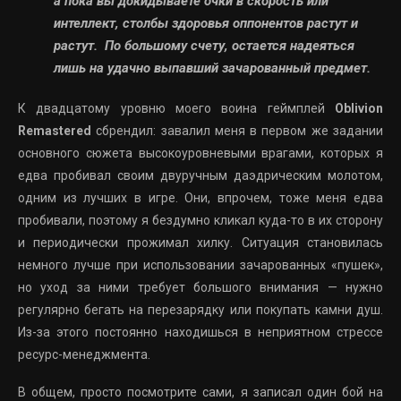
а пока вы докидываете очки в скорость или
интеллект, столбы здоровья оппонентов растут и
растут. По большому счету, остается надеяться
лишь на удачно выпавший зачарованный предмет.
К двадцатому уровню моего воина геймплей
Oblivion
Remastered
сбрендил: завалил меня в первом же задании
основного сюжета высокоуровневыми врагами, которых я
едва пробивал своим двуручным даэдрическим молотом,
одним из лучших в игре. Они, впрочем, тоже меня едва
пробивали, поэтому я бездумно кликал куда-то в их сторону
и периодически прожимал хилку. Ситуация становилась
немного лучше при использовании зачарованных «пушек»,
но уход за ними требует большого внимания — нужно
регулярно бегать на перезарядку или покупать камни душ.
Из-за этого постоянно находишься в неприятном стрессе
ресурс-менеджмента.
В общем, просто посмотрите сами, я записал один бой на