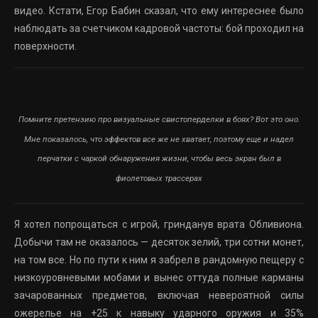
видео. Кстати, Егор Бабин сказал, что ему интереснее было
наблюдать за счетчиком кадровой частоты: бой проходил на
поверхности.
Помните претензию про визуальные свистоперделки в боях? Вот это оно.
Мне показалось, что эффектов все же не хватает, поэтому еще и надел
перчатки с чаркой обнаружения жизни, чтобы весь экран был в
фиолетовых трассерах
Я хотел попрощаться с игрой, гринданув врата Обливиона.
Добычи там не оказалось — десяток зелий, три сотни монет,
на том все. Но по пути к ним я забрел в рандомную пещеру с
низкоуровневыми мобами и вынес оттуда полные карманы
зачарованных предметов, включая невероятной силы
ожерелье на +25 к навыку ударного оружия и 35%