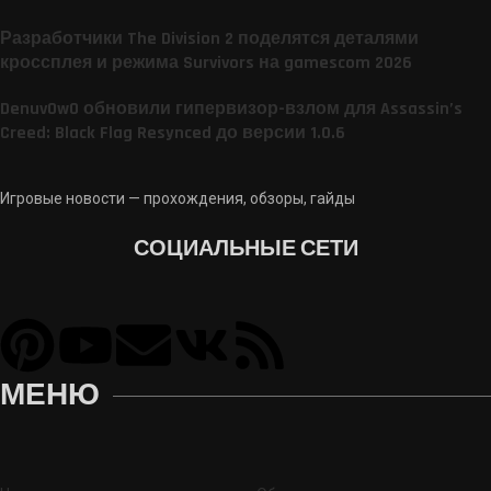
Разработчики The Division 2 поделятся деталями
кроссплея и режима Survivors на gamescom 2026
DenuvOwO обновили гипервизор-взлом для Assassin’s
Creed: Black Flag Resynced до версии 1.0.6
Игровые новости — прохождения, обзоры, гайды
СОЦИАЛЬНЫЕ СЕТИ
МЕНЮ