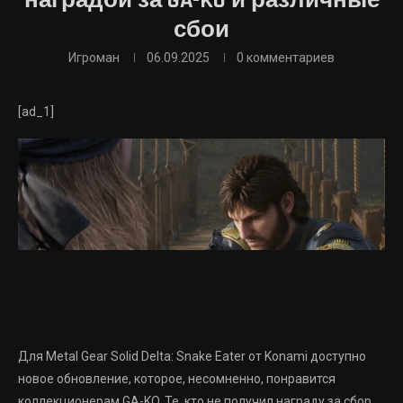
наградой за GA-KO и различные
сбои
Игроман
06.09.2025
0 комментариев
[ad_1]
Для Metal Gear Solid Delta: Snake Eater от Konami доступно
новое обновление, которое, несомненно, понравится
коллекционерам GA-KO. Те, кто не получил награду за сбор