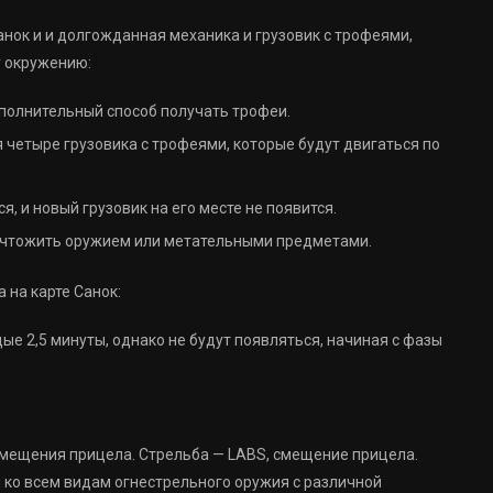
нок и и долгожданная механика и грузовик с трофеями,
у окружению:
полнительный способ получать трофеи.
 четыре грузовика с трофеями, которые будут двигаться по
, и новый грузовик на его месте не появится.
ичтожить оружием или метательными предметами.
 на карте Санок:
е 2,5 минуты, однако не будут появляться, начиная с фазы
мещения прицела. Стрельба — LABS, смещение прицела.
ко всем видам огнестрельного оружия с различной