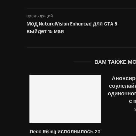
предыдущий
Мод NaturalVision Enhanced для GTA 5
выйдет 15 мая
ВАМ ТАКЖЕ М
Анонсир
соулслайк
одиночног
с 
0
Dead Rising исполнилось 20