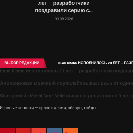
лет — разработчики
поздравили серию с...
09.08.2026
ВЫБОР РЕДАКЦИИ
DEAD RISING ИСПОЛНИЛОСЬ 20 ЛЕТ — РА
Dead Rising исполнилось 20 лет — разработчики поздр
Анонсирован мрачный соулслайк Godless Dawn от один
Фан-ремейк Metal Gear Solid вышел в релиз после 3 лет
Игровые новости — прохождения, обзоры, гайды