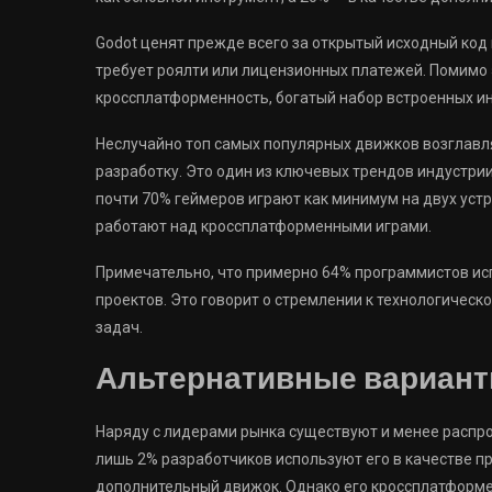
Godot ценят прежде всего за открытый исходный код и 
требует роялти или лицензионных платежей. Помимо 
кроссплатформенность, богатый набор встроенных ин
Неслучайно топ самых популярных движков возгла
разработку. Это один из ключевых трендов индустрии
почти 70% геймеров играют как минимум на двух устр
работают над кроссплатформенными играми.
Примечательно, что примерно 64% программистов исп
проектов. Это говорит о стремлении к технологическ
задач.
Альтернативные вариан
Наряду с лидерами рынка существуют и менее распрос
лишь 2% разработчиков используют его в качестве п
дополнительный движок. Однако его кроссплатформен