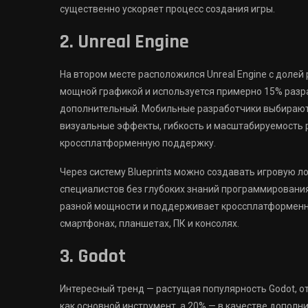
существенно ускоряет процесс создания игры.
2. Unreal Engine
На втором месте расположился Unreal Engine с долей
мощной графикой и используется примерно 15% разра
дополнительный. Мобильные разработчики выбирают 
визуальные эффекты, гибкость и масштабируемость 
кроссплатформенную поддержку.
Через систему Blueprints можно создавать игровую ло
специалистов без глубоких знаний программировани
разной мощности и поддерживает кроссплатформенну
смартфонах, планшетах, ПК и консолях.
3. Godot
Интересный тренд — растущая популярность Godot, о
как основной инструмент, а 20% — в качестве дополн