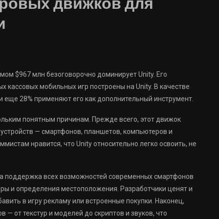
гровых движков для
и
мом $967 млн безоговорочно доминирует Unity. Его
х кассовых мобильных игр построены на Unity. В качестве
и еще 28% применяют его как дополнительный инструмент.
ольким понятным причинам. Прежде всего, этот движок
устройств — смартфонов, планшетов, компьютеров и
мистам нравится, что Unity относительно легко освоить, не
ена поддержка всех возможностей современных смартфонов
еры и определения местоположения. Разработчики ценят и
авить в игру рекламу или встроенные покупки. Наконец,
 — от текстур и моделей до скриптов и звуков, что