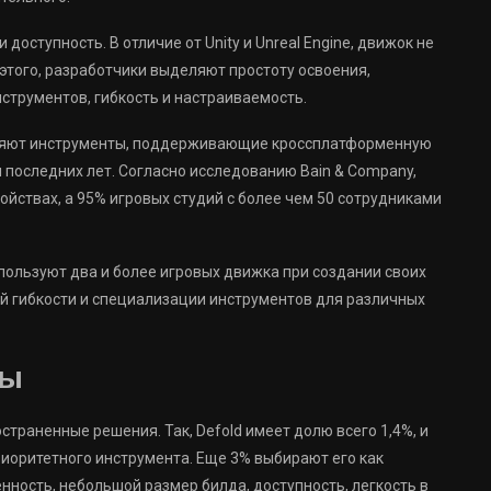
доступность. В отличие от Unity и Unreal Engine, движок не
этого, разработчики выделяют простоту освоения,
струментов, гибкость и настраиваемость.
вляют инструменты, поддерживающие кроссплатформенную
 последних лет. Согласно исследованию Bain & Company,
ойствах, а 95% игровых студий с более чем 50 сотрудниками
ользуют два и более игровых движка при создании своих
ой гибкости и специализации инструментов для различных
ты
траненные решения. Так, Defold имеет долю всего 1,4%, и
риоритетного инструмента. Еще 3% выбирают его как
ность, небольшой размер билда, доступность, легкость в