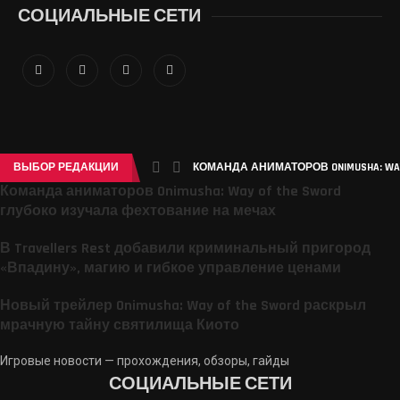
СОЦИАЛЬНЫЕ СЕТИ
ВЫБОР РЕДАКЦИИ
КОМАНДА АНИМАТОРОВ ONIMUSHA: WAY 
Команда аниматоров Onimusha: Way of the Sword
глубоко изучала фехтование на мечах
В Travellers Rest добавили криминальный пригород
«Впадину», магию и гибкое управление ценами
Новый трейлер Onimusha: Way of the Sword раскрыл
мрачную тайну святилища Киото
Игровые новости — прохождения, обзоры, гайды
СОЦИАЛЬНЫЕ СЕТИ