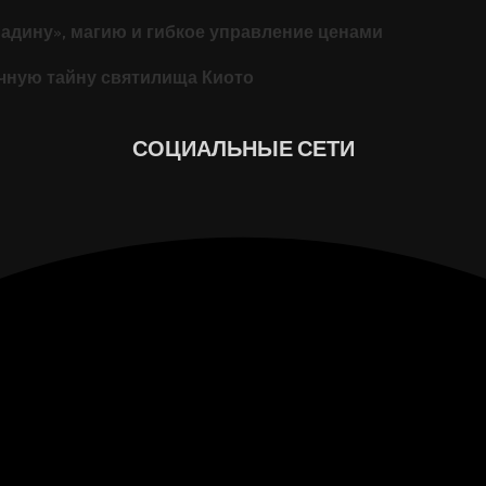
падину», магию и гибкое управление ценами
ачную тайну святилища Киото
СОЦИАЛЬНЫЕ СЕТИ