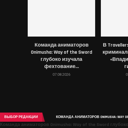
Команда аниматоров
В Travelle
Onimusha: Way of the Sword
криминал
глубоко изучала
«Впади
фехтование...
г
07.08.2026
0
ВЫБОР РЕДАКЦИИ
КОМАНДА АНИМАТОРОВ ONIMUSHA: WAY OF 
Команда аниматоров Onimusha: Way of the Sword глубок