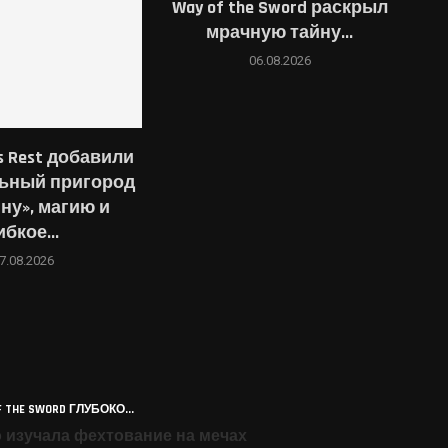
Way of the Sword раскрыл
мрачную тайну...
06.08.2026
rs Rest добавили
ьный пригород
ну», магию и
ибкое...
7.08.2026
THE SWORD ГЛУБОКО...
о изучала фехтование на мечах