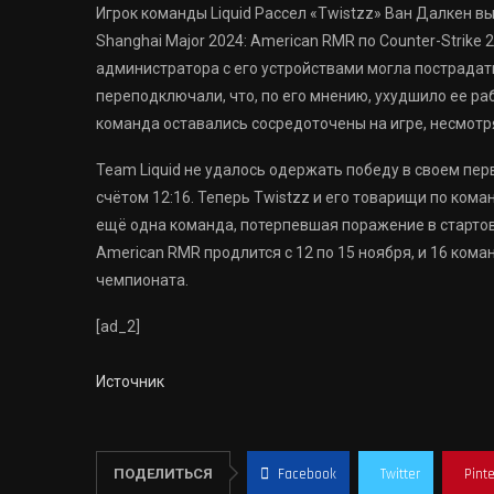
Игрок команды Liquid Рассел «Twistzz» Ван Далкен в
Shanghai Major 2024: American RMR по Counter-Strike 
администратора с его устройствами могла пострадат
переподключали, что, по его мнению, ухудшило ее раб
команда оставались сосредоточены на игре, несмотр
Team Liquid не удалось одержать победу в своем пер
счётом 12:16. Теперь Twistzz и его товарищи по кома
ещё одна команда, потерпевшая поражение в стартово
American RMR продлится с 12 по 15 ноября, и 16 кома
чемпионата.
[ad_2]
Источник
ПОДЕЛИТЬСЯ
Facebook
Twitter
Pint