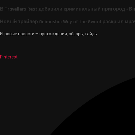
В Travellers Rest добавили криминальный пригород «В
Новый трейлер Onimusha: Way of the Sword раскрыл мр
Игровые новости — прохождения, обзоры, гайды
Pinterest