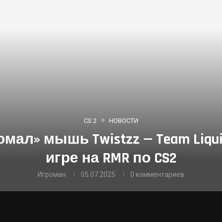
CS 2
НОВОСТИ
омал» мышь Twistzz — Team Liqu
игре на RMR по CS2
Игроман
05.07.2025
0 комментариев