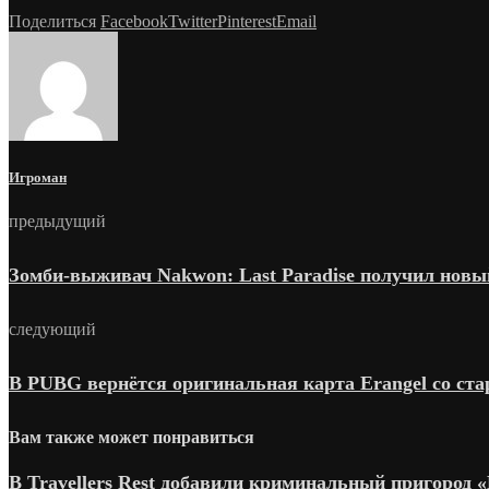
Поделиться
Facebook
Twitter
Pinterest
Email
Игроман
предыдущий
Зомби-выживач Nakwon: Last Paradise получил нов
следующий
В PUBG вернётся оригинальная карта Erangel со ст
Вам также может понравиться
В Travellers Rest добавили криминальный пригород «