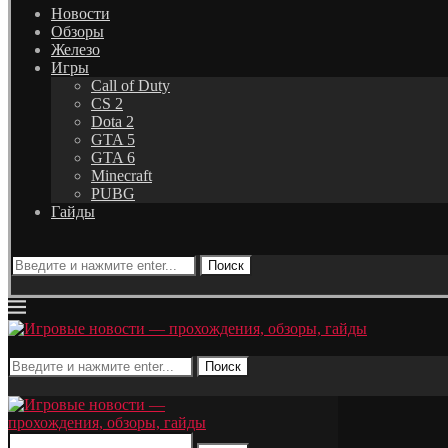
Новости
Обзоры
Железо
Игры
Call of Duty
CS 2
Dota 2
GTA 5
GTA 6
Minecraft
PUBG
Гайды
Поиск
Поиск