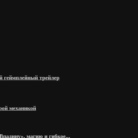
ый геймплейный трейлер
арой механикой
Впадину», магию и гибкое...