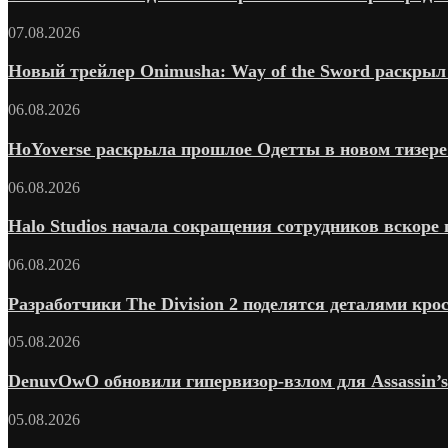
07.08.2026
Новый трейлер Onimusha: Way of the Sword раскрыл 
06.08.2026
HoYoverse раскрыла прошлое Одетты в новом тизере 
06.08.2026
Halo Studios начала сокращения сотрудников вскоре п
06.08.2026
Разработчики The Division 2 поделятся деталями крос
05.08.2026
DenuvOwO обновили гипервизор-взлом для Assassin’s C
05.08.2026