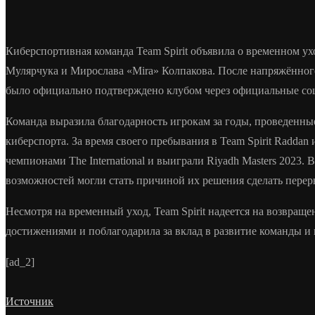
Киберспортивная команда Team Spirit объявила о временном ух
Мулярчука и Мирослава «Mira» Колпакова. После напряжённого 
было официально подтверждено клубом через официальные со
Команда выразила благодарность игрокам за годы, проведенны
киберспорта. За время своего пребывания в Team Spirit Raddan
чемпионами The International и выиграли Riyadh Masters 2023.
возможностей могли стать причиной их решения сделать перер
Несмотря на временный уход, Team Spirit надеется на возвращ
достижениями и поблагодарила за вклад в развитие команды и 
[ad_2]
Источник