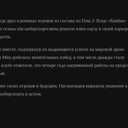
оде двух ключевых игроков из состава по Dota 2: Ильи «Raddan»
сезона оба киберспортсмена решили взять паузу в своей карьере
цсети.
е вместе, подчеркнув их выдающиеся успехи на мировой арене
 и Mira добились значительных побед, в том числе дважды стали
 В клубе отметили, что четыре года напряженной работы на преде
ыв.
ение своих игроков в будущем. Организация выразила уважение к
киберспорта в целом.