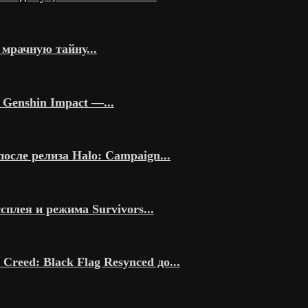
мрачную тайну...
Genshin Impact —...
осле релиза Halo: Campaign...
сплея и режима Survivors...
reed: Black Flag Resynced до...