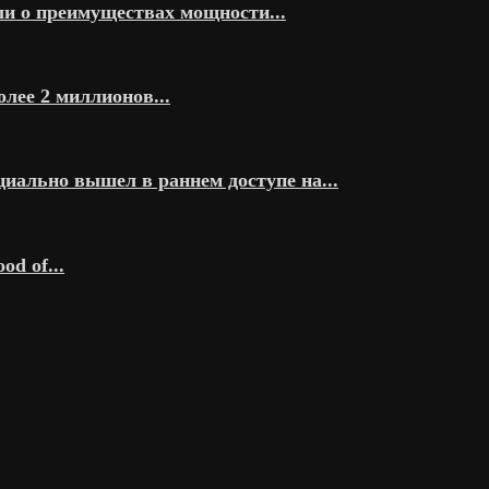
али о преимуществах мощности...
олее 2 миллионов...
иально вышел в раннем доступе на...
d of...