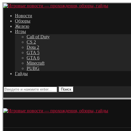
Новости
Обзоры
Железо
Игры
Call of Duty
CS 2
Dota 2
GTA 5
GTA 6
Minecraft
PUBG
Гайды
Поиск