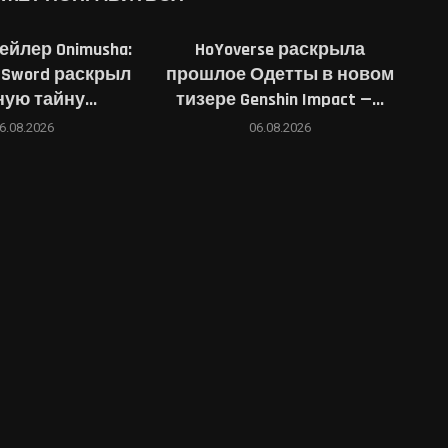
йлер Onimusha:
HoYoverse раскрыла
e Sword раскрыл
прошлое Одетты в новом
ую тайну...
тизере Genshin Impact —...
6.08.2026
06.08.2026