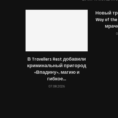
Новый тре
Way of th
мрачн
0
В Travellers Rest добавили
криминальный пригород
«Впадину», магию и
гибкое...
07.08.2026