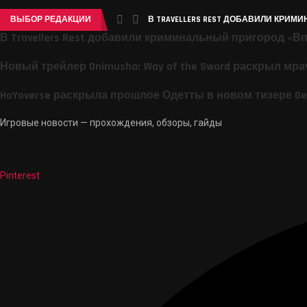
ВЫБОР РЕДАКЦИИ
В TRAVELLERS REST ДОБАВИЛИ КРИМ
В Travellers Rest добавили криминальный пригород «В
Новый трейлер Onimusha: Way of the Sword раскрыл мр
HoYoverse раскрыла прошлое Одетты в новом тизере Ge
Игровые новости — прохождения, обзоры, гайды
Pinterest