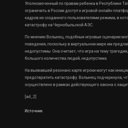
Уполномоченный по правам ребенка в Республике Та
ограничить в России доступ к игровой онлайн-платфо
кадров из созданного пользователями режима, в ко
катастрофу на Чернобыльской АЭС.
По мнению Волынец, подобные игровые сценарии мог
поведения, поскольку в виртуальном мире им предла
недопустимы. Она считает, что игра на тему трагеди
большого количества людей, недопустима.
На вызвавшей резонанс карте игроки могут как иници
предотвратить катастрофу. Волынец подчеркнула, чт
осуществлено в рамках действующего закона о защи
[ad_2]
Источник