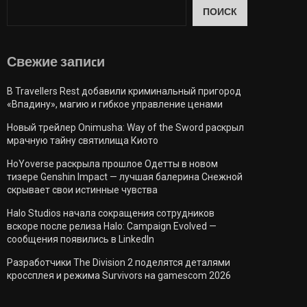
ПОИСК
Свежие запиcи
В Travellers Rest добавили криминальный пригород
«Впадину», магию и гибкое управление ценами
Новый трейлер Onimusha: Way of the Sword раскрыл
мрачную тайну святилища Киото
HoYoverse раскрыла прошлое Одетты в новом
тизере Genshin Impact — лучшая балерина Снежной
скрывает свои истинные чувства
Halo Studios начала сокращения сотрудников
вскоре после релиза Halo: Campaign Evolved —
сообщения появились в LinkedIn
Разработчики The Division 2 поделятся деталями
кроссплея и режима Survivors на gamescom 2026