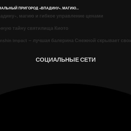
ИНАЛЬНЫЙ ПРИГОРОД «ВПАДИНУ», МАГИЮ...
падину», магию и гибкое управление ценами
ачную тайну святилища Киото
nshin Impact — лучшая балерина Снежной скрывает сво
СОЦИАЛЬНЫЕ СЕТИ