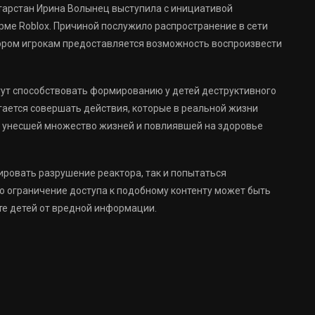
тарстан Ирина Волынец выступила с инициативой
рме Roblox. Причиной послужило распространение в сети
тором игрокам предоставляется возможность воспроизвести
ут способствовать формированию у детей деструктивного
гается совершать действия, которые в реальной жизни
и, унесшей множество жизней и повлиявшей на здоровье
ировать разрушение реактора, так и попытаться
о ограничение доступа к подобному контенту может быть
те детей от вредной информации.