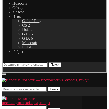
Новости
Обзоры
Железо
Игры
Call of Duty
CS 2
Dota 2
GTA 5
GTA 6
Minecraft
PUBG
Гайды
Поиск
Поиск