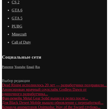
CS 2
GTA 6
GTA 5
PUBG
Minecraft
Call of Duty
Социальные сети
Pinterest
Youtube
Email
Rss
Выбор редакции
Dead Rising исполнилось 20 лет — разработчики поздравили...
Анонсирован мрачный соулслайк Godless Dawn от
одиночного разработчика...
Фан-ремейк Metal Gear Solid вышел в релиз после...
Для Black Desert Mobile вышло обновление с переработкой...
Команда аниматоров Onimusha: Way of the Sword глубоко...