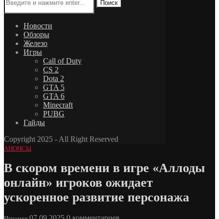
Поиск
Новости
Обзоры
Железо
Игры
Call of Duty
CS 2
Dota 2
GTA 5
GTA 6
Minecraft
PUBG
Гайды
Copyright 2025 - All Right Reserved
АНОНСЫ
В скором времени в игре «Аллоды
онлайн» игроков ожидает
ускоренное развитие персонажа
07.09.2025
0 комментариев
Игроман