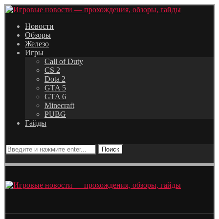
Новости
Обзоры
Железо
Игры
Call of Duty
CS 2
Dota 2
GTA 5
GTA 6
Minecraft
PUBG
Гайды
Поиск