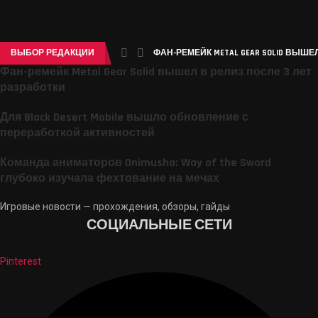
ВЫБОР РЕДАКЦИИ
ФАН-РЕМЕЙК METAL GEAR SOLID ВЫШЕЛ
Фан-ремейк Metal Gear Solid вышел в релиз после 3 лет
разработки
Для Black Desert Mobile вышло обновление с
переработкой активностей
Команда аниматоров Onimusha: Way of the Sword
глубоко изучала фехтование на мечах
Игровые новости — прохождения, обзоры, гайды
СОЦИАЛЬНЫЕ СЕТИ
Pinterest