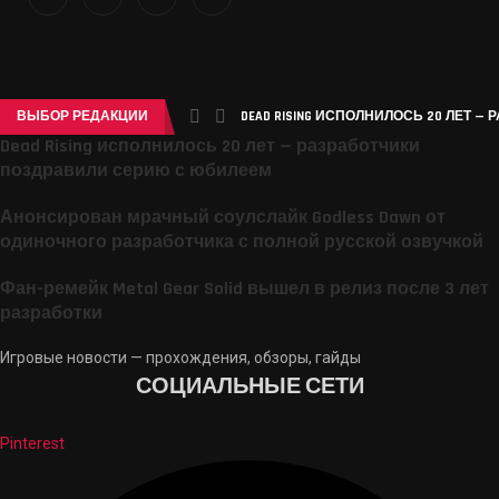
ВЫБОР РЕДАКЦИИ
DEAD RISING ИСПОЛНИЛОСЬ 20 ЛЕТ —
Dead Rising исполнилось 20 лет — разработчики
поздравили серию с юбилеем
Анонсирован мрачный соулслайк Godless Dawn от
одиночного разработчика с полной русской озвучкой
Фан-ремейк Metal Gear Solid вышел в релиз после 3 лет
разработки
Игровые новости — прохождения, обзоры, гайды
СОЦИАЛЬНЫЕ СЕТИ
Pinterest