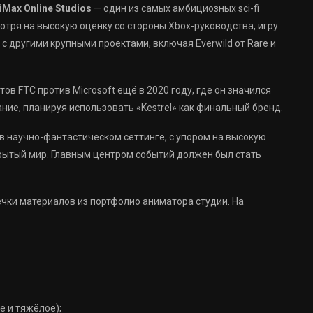
iMax Online Studios
— один из самых амбициозных sci-fi
мотря на высокую оценку со стороны Xbox-руководства, игру
 с другими крупными проектами, включая Everwild от Rare и
ов FTC против Microsoft ещё в 2020 году, где он значился
вание, планируя использовать «Kestrel» как финальный бренд.
в научно-фантастическом сеттинге, с упором на высокую
крытый мир. Главным центром событий должен был стать
ечки материалов из портфолио аниматора студии. На
е и тяжёлое);