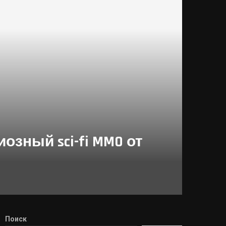
озный sci-fi MMO от
Поиск