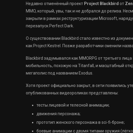
Недавно отменённый проект
Project Blackbird
от
Zen
MMO, который, увы, так и не добрался до релиза. Нес
закрыли в рамках реструктуризации Microsoft, наряду
перезапуск Perfect Dark.
О существовании Blackbird стало известно из документ
как Project Kestrel. Позже разработчики сменили наз
Blackbird задумывался как MMORPG от третьего лица 
мобильность, похожую на Titanfall, и масштабный от
мегаполис под названием Exodus.
Хотя проект официально закрыт, в сети появились ут
опубликованных видеороликах представлены:
тесты лицевой и телесной анимации;
движения персонажа;
прототип женского персонажа в sci-fi-броне;
боевые анимации с двумя типами оружия (лёгко