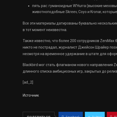
пять рас: гуманоидные W’Hurra (высокие меховые
животноподобные Skreev, Coyo и Kronar, которы
Все эти материалы датированы буквально нескольким
в тот момент неизвестна.
Также известно, что более 200 сотрудников ZeniMax 
никто не пострадал, журналист Джейсон Шрайер позж
несмотря на временное удержание в штате для офор
Blackbird мог стать флагманом нового направления Zen
длинного списка амбициозных игр, закрытых до релиз
[ad_2]
Источник