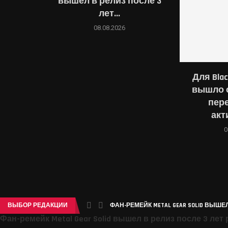
вышел в релиз после 3
лет...
08.08.2026
Для Blac
вышло 
пер
акт
0
ВЫБОР РЕДАКЦИИ
ФАН-РЕМЕЙК METAL GEAR SOLID ВЫШЕЛ
Фан-ремейк Metal Gear Solid вышел в релиз после 3 лет