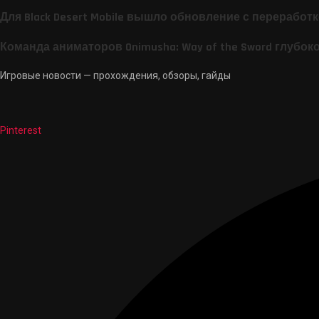
Для Black Desert Mobile вышло обновление с переработ
Команда аниматоров Onimusha: Way of the Sword глубок
Игровые новости — прохождения, обзоры, гайды
Pinterest