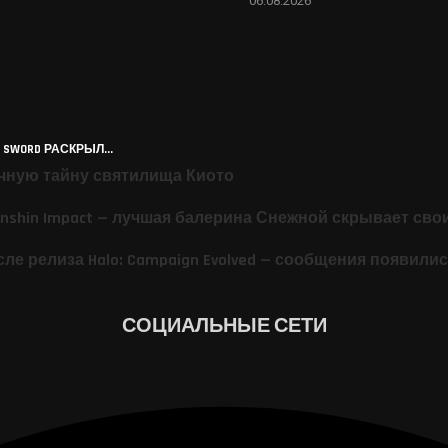
06.08.2026
 SWORD РАСКРЫЛ...
ачную тайну святилища Киото
nshin Impact — лучшая балерина Снежной скрывает сво
ле релиза Halo: Campaign Evolved — сообщения появились
СОЦИАЛЬНЫЕ СЕТИ