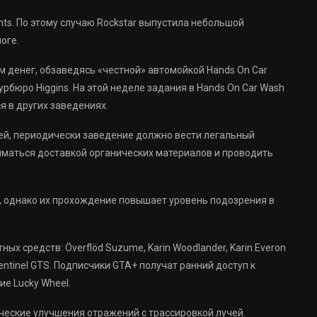
ts. По этому случаю Rockstar выпустила небольшой
оге.
м денег, обзаведясь «честной» автомойкой Hands On Car
рбюро Higgins. На этой неделе задания в Hands On Car Wash
я в других заведениях.
ей, периодически заведение должно вести легальный
ниматься доставкой органических материалов и проводить
k, однако их прохождение повышает уровень подозрения в
ых средств: Överflöd Suzume, Karin Woodlander, Karin Everon
entinel GTS. Подписчики GTA+ получат ранний доступ к
е Lucky Wheel.
ческие улучшения отражений с трассировкой лучей.