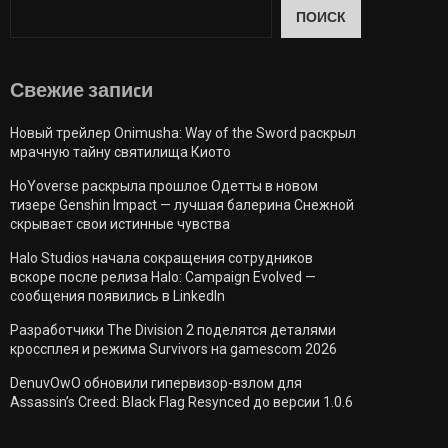
ПОИСК
Свежие запиcи
Новый трейлер Onimusha: Way of the Sword раскрыл
мрачную тайну святилища Киото
HoYoverse раскрыла прошлое Одетты в новом
тизере Genshin Impact — лучшая балерина Снежной
скрывает свои истинные чувства
Halo Studios начала сокращения сотрудников
вскоре после релиза Halo: Campaign Evolved —
сообщения появились в LinkedIn
Разработчики The Division 2 поделятся деталями
кроссплея и режима Survivors на gamescom 2026
DenuvOwO обновили гипервизор-взлом для
Assassin’s Creed: Black Flag Resynced до версии 1.0.6