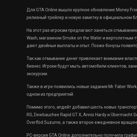
Для GTA Online вышло крупное обновление Money Fron
релизный трейлер и новую заметку в официальном бл
На этот раз игрокам предлагают заняться отмывание
Wash, магазином Smoke on the Water и вертолетным ту
дают двойные выплаты и опыт. Позже бонусы появятс
Так как отмывание денег привлекает внимание власт
бизнес. Игроки будут мыть автомобили клиентов, за
экскурсии.
Также в игре появились новые задания Mr. Faber Wor
одном из предприятий.
Помимо этого, апдейт добавил шесть новых транспортн
RS, Dewbauchee Rapid GT X, Annis Hardy и Übermacht S
Överflöd Suzume, а также второе ежедневное вращени
PC-версия GTA Online дополнительно получила графи