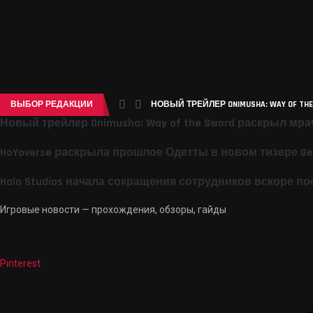
ВЫБОР РЕДАКЦИИ
НОВЫЙ ТРЕЙЛЕР ONIMUSHA: WAY OF THE
Новый трейлер Onimusha: Way of the Sword раскрыл мр
HoYoverse раскрыла прошлое Одетты в новом тизере Ge
Halo Studios начала сокращения сотрудников вскоре пос
Игровые новости — прохождения, обзоры, гайды
Pinterest