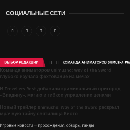
СОЦИАЛЬНЫЕ СЕТИ
ВЫБОР РЕДАКЦИИ
КОМАНДА АНИМАТОРОВ ONIMUSHA: WAY 
Команда аниматоров Onimusha: Way of the Sword
глубоко изучала фехтование на мечах
В Travellers Rest добавили криминальный пригород
«Впадину», магию и гибкое управление ценами
Новый трейлер Onimusha: Way of the Sword раскрыл
мрачную тайну святилища Киото
Игровые новости — прохождения, обзоры, гайды