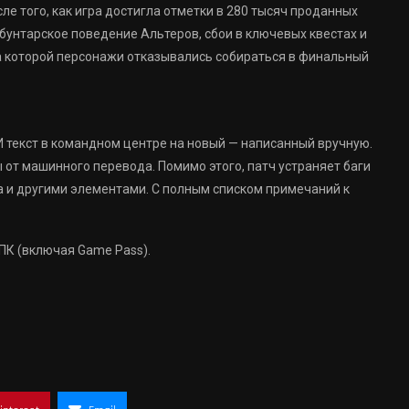
осле того, как игра достигла отметки в 280 тысяч проданных
бунтарское поведение Альтеров, сбои в ключевых квестах и
а которой персонажи отказывались собираться в финальный
 текст в командном центре на новый — написанный вручную.
 от машинного перевода. Помимо этого, патч устраняет баги
 и другими элементами. С полным списком примечаний к
и ПК (включая Game Pass).