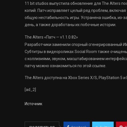
11 bit studios выпустила обновление для The Alters п
копий. Патч исправляет целый ряд проблем, включая 
общую нестабильность игры. Устранена ошибка, из-з
день, а также доработаны их побочные истории.
The Alters «Патч — v1.1.0.82»
Разработчики заменили спорный сгенерированный ИИ
Субтитры в видеороликах Social Room также очищены
с коллизиями, звуком, масштабированием интерфейса
патчу можно ознакомиться по этой ссылке.
The Alters доступна на Xbox Series X/S, PlayStation 5 
[ad_2]
Источник