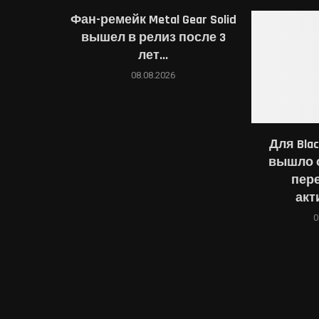
Фан-ремейк Metal Gear Solid
вышел в релиз после 3
лет...
08.08.2026
Для Blac
вышло 
пер
акт
0