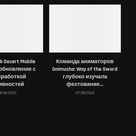
k Desert Mobile
Команда аниматоров
обновление с
Onimusha: Way of the Sword
еработкой
глубоко изучала
ивностей
фехтование...
8.08.2026
07.08.2026