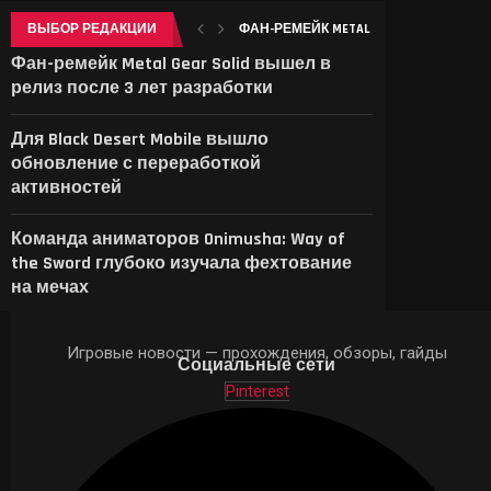
ВЫБОР РЕДАКЦИИ
ФАН-РЕМЕЙК METAL GEAR SOLID ВЫШЕЛ
Фан-ремейк Metal Gear Solid вышел в
релиз после 3 лет разработки
Для Black Desert Mobile вышло
обновление с переработкой
активностей
Команда аниматоров Onimusha: Way of
the Sword глубоко изучала фехтование
на мечах
Игровые новости — прохождения, обзоры, гайды
Социальные сети
Pinterest