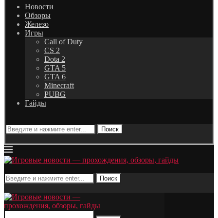
Новости
Обзоры
Железо
Игры
Call of Duty
CS 2
Dota 2
GTA 5
GTA 6
Minecraft
PUBG
Гайды
Поиск
Поиск