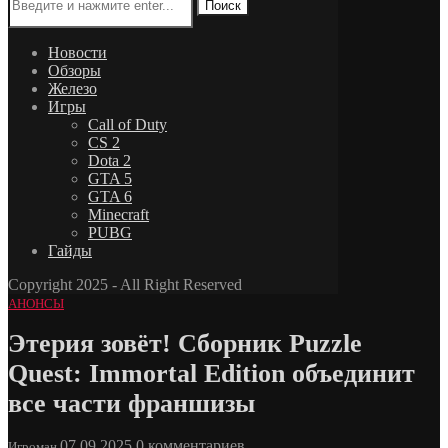
Поиск
Новости
Обзоры
Железо
Игры
Call of Duty
CS 2
Dota 2
GTA 5
GTA 6
Minecraft
PUBG
Гайды
Copyright 2025 - All Right Reserved
АНОНСЫ
Этерия зовёт! Сборник Puzzle
Quest: Immortal Edition объединит
все части франшизы
07.09.2025
0 комментариев
Игроман