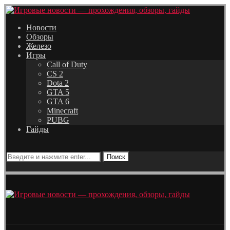
Новости
Обзоры
Железо
Игры
Call of Duty
CS 2
Dota 2
GTA 5
GTA 6
Minecraft
PUBG
Гайды
Поиск