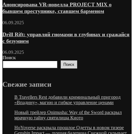
Анонсирована VR-новелла PROJECT MIX о
бывшем преступнике, ставшем барменом
06.09.2025
Drill Rift: управляй гномами в глубинах и сражайся
с безумием
06.09.2025
Поиск
Поиск
Свежие запиcи
В Travellers Rest добавили криминальный пригород
«Впадину», магию и гибкое управление ценами
Новый трейлер Onimusha: Way of the Sword раскрыл
мрачную тайну святилища Киото
HoYoverse раскрыла прошлое Одетты в новом тизере
Genshin Impact — лучшая балерина Снежной скрывает