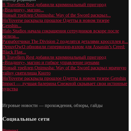
В Travellers Rest добавили криминальный пригород
«Впадину», магию...
Новый трейлер Onimusha: Way of the Sword раскрыл...
HoYoverse раскрыла прошлое Одетты в новом тизере
Genshin...
Halo Studios начала сокращения сотрудников вскоре после
релиза...
Разработчики The Division 2 поделятся деталями кроссплея и...
DenuvOwO обновили гипервизор-взлом для Assassin’s Creed:
Black Flag...
В Travellers Rest добавили криминальный пригород
«Впадину», магию и гибкое управление ценами
Новый трейлер Onimusha: Way of the Sword раскрыл мрачную
тайну святилища Киото
HoYoverse раскрыла прошлое Одетты в новом тизере Genshin
Impact — лучшая балерина Снежной скрывает свои истинные
чувства
Игровые новости — прохождения, обзоры, гайды
Социальные сети
Pinterest