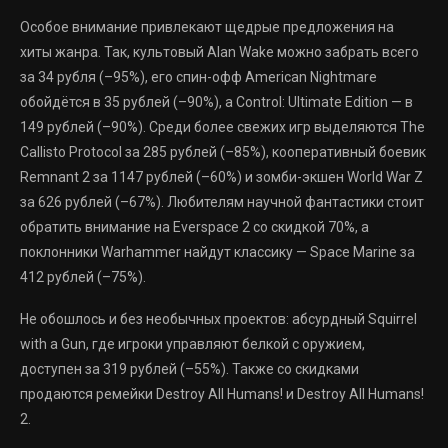
Особое внимание привлекают щедрые предложения на
хиты жанра. Так, культовый Alan Wake можно забрать всего
за 34 рубля (–95%), его спин-офф American Nightmare
обойдётся в 35 рублей (–90%), а Control: Ultimate Edition — в
149 рублей (–90%). Среди более свежих игр выделяются The
Callisto Protocol за 285 рублей (–85%), кооперативный боевик
Remnant 2 за 1147 рублей (–60%) и зомби-экшен World War Z
за 626 рублей (–67%). Любителям научной фантастики стоит
обратить внимание на Everspace 2 со скидкой 70%, а
поклонники Warhammer найдут классику — Space Marine за
412 рублей (–75%).
Не обошлось и без необычных проектов: абсурдный Squirrel
with a Gun, где игроки управляют белкой с оружием,
доступен за 319 рублей (–55%). Также со скидками
продаются ремейки Destroy All Humans! и Destroy All Humans!
2.