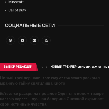
Minecraft
Call of Duty
СОЦИАЛЬНЫЕ СЕТИ
ВЫБОР РЕДАКЦИИ
НОВЫЙ ТРЕЙЛЕР ONIMUSHA: WAY OF THE 
Новый трейлер Onimusha: Way of the Sword раскрыл
мрачную тайну святилища Киото
HoYoverse раскрыла прошлое Одетты в новом тизере
Genshin Impact — лучшая балерина Снежной скрывает
свои истинные чувства